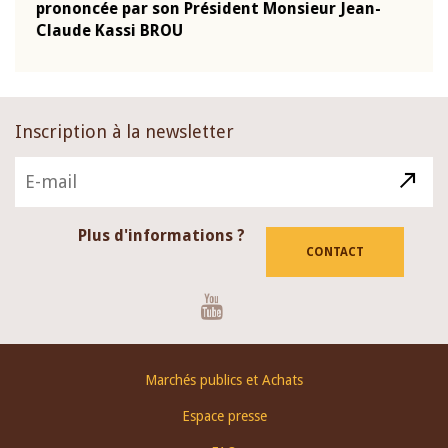
-
prononcée par son Président Monsieur Jean-
prés
Claude Kassi BROU
BCE
Inscription à la newsletter
Plus d'informations ?
CONTACT
Youtube
Footer
Marchés publics et Achats
menu
Espace presse