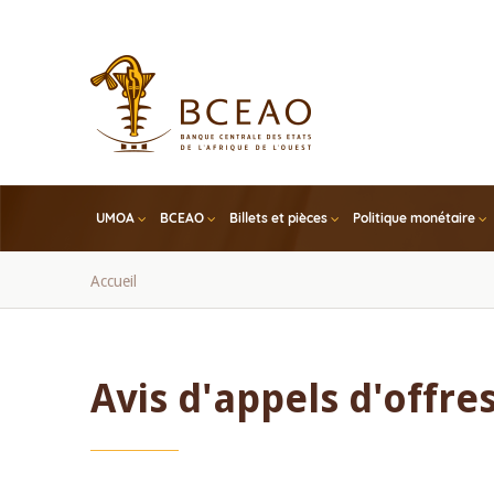
Skip
to
main
content
UMOA
BCEAO
Billets et pièces
Politique monétaire
Fil
Accueil
d'Ariane
Avis d'appels d'offre