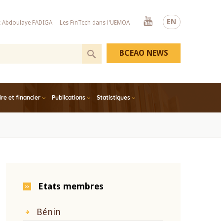
Youtube
EN
x Abdoulaye FADIGA
Les FinTech dans l'UEMOA
BCEAO NEWS
e et financier
Publications
Statistiques
Etats membres
Bénin