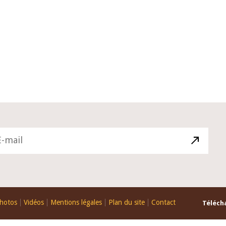
04 mars 2026
ture du Comité de
Allocution d'ouverture du Comité d
e de la BCEAO du 10
Politique Monétaire de la BCEAO du
ée par son Président
mars 2026, prononcée par son Prési
ude Kassi BROU
Monsieur Jean-Claude Kassi BROU
hotos
Vidéos
Mentions légales
Plan du site
Contact
Télécha