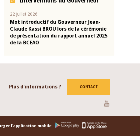
Interventions du Gouverneur
22 juillet 2026
10 juin 2026
e
Mot introductif du Gouverneur Jean-
Allocution d
 4
Claude Kassi BROU lors de la cérémonie
Politique Mo
dent
de présentation du rapport annuel 2025
juin 2026, p
de la BCEAO
Monsieur Je
Plus d'informations ?
CONTACT
Youtube
rger l'application mobile