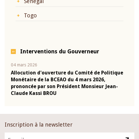
Sénégal
Togo
Interventions du Gouverneur
04 mars 2026
22 ju
que
Allocution d'ouverture du Comité de Politique
Mot 
Monétaire de la BCEAO du 4 mars 2026,
Kass
-
prononcée par son Président Monsieur Jean-
prés
Claude Kassi BROU
BCE
Inscription à la newsletter