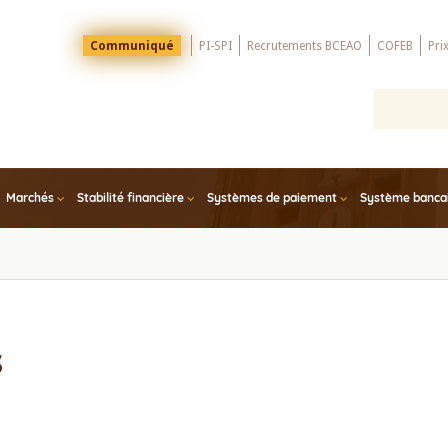
Menu
Communiqué
PI-SPI
Recrutements BCEAO
COFEB
Pri
Top
Marchés
Stabilité financière
Systèmes de paiement
Système bancair
s