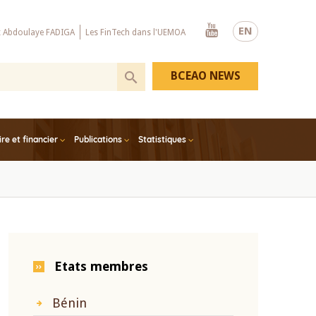
Youtube
EN
x Abdoulaye FADIGA
Les FinTech dans l'UEMOA
BCEAO NEWS
e et financier
Publications
Statistiques
Etats membres
Bénin