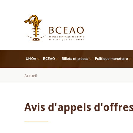
Skip
to
main
content
UMOA
BCEAO
Billets et pièces
Politique monétaire
Fil
Accueil
d'Ariane
Avis d'appels d'offre