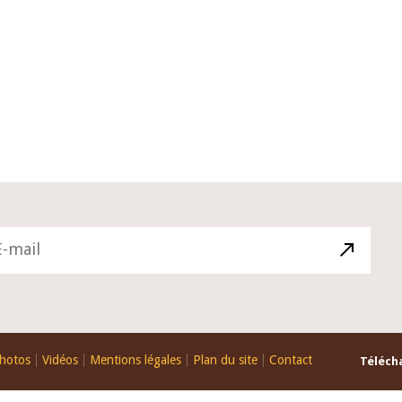
10 juin 2026
du Gouverneur Jean-
Allocution d'ouverture du Comité
U lors de la cérémonie
Politique Monétaire de la BCEAO d
du rapport annuel 2025
juin 2026, prononcée par son Prés
Monsieur Jean-Claude Kassi BROU
hotos
Vidéos
Mentions légales
Plan du site
Contact
Télécha