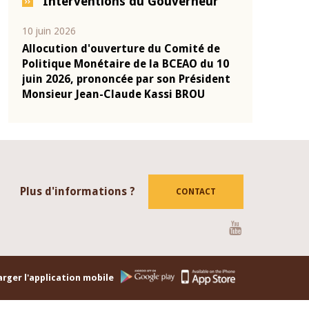
Interventions du Gouverneur
04 mars 2026
22 juillet 202
 de
Allocution d'ouverture du Comité de
Mot introd
u 10
Politique Monétaire de la BCEAO du 4
Claude Kas
ident
mars 2026, prononcée par son Président
de présent
Monsieur Jean-Claude Kassi BROU
de la BCEA
Plus d'informations ?
CONTACT
Youtube
rger l'application mobile