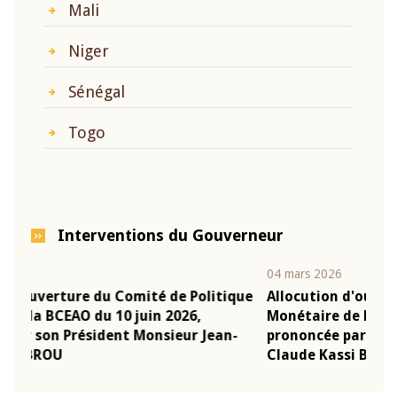
Mali
Niger
Sénégal
Togo
Interventions du Gouverneur
04 mars 2026
22 ju
que
Allocution d'ouverture du Comité de Politique
Mot
Monétaire de la BCEAO du 4 mars 2026,
Kas
-
prononcée par son Président Monsieur Jean-
pré
Claude Kassi BROU
BCE