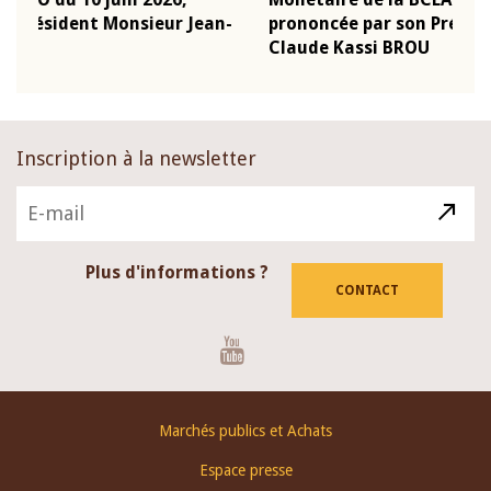
-
prononcée par son Président Monsieur Jean-
prés
Claude Kassi BROU
BCE
Inscription à la newsletter
Plus d'informations ?
CONTACT
Youtube
Footer
Marchés publics et Achats
menu
Espace presse