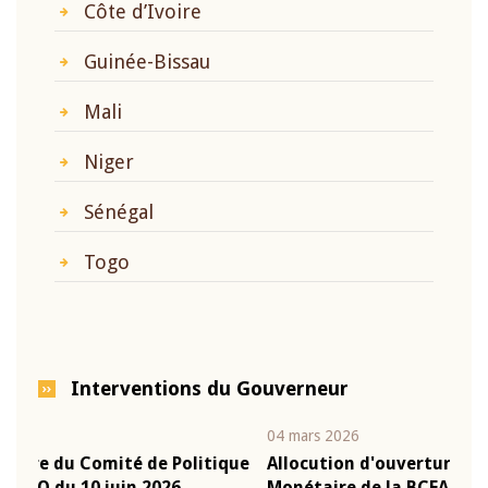
Côte d’Ivoire
Guinée-Bissau
Mali
Niger
Sénégal
Togo
Interventions du Gouverneur
04 mars 2026
22 ju
que
Allocution d'ouverture du Comité de Politique
Mot 
Monétaire de la BCEAO du 4 mars 2026,
Kass