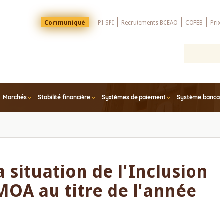
Menu
Communiqué
PI-SPI
Recrutements BCEAO
COFEB
Pri
Top
Marchés
Stabilité financière
Systèmes de paiement
Système bancair
 situation de l'Inclusion
MOA au titre de l'année