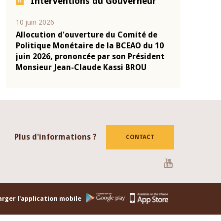
Interventions du Gouverneur
04 mars 2026
22 juillet 2026
de
Allocution d'ouverture du Comité de
Mot introdu
 10
Politique Monétaire de la BCEAO du 4
Claude Kassi
ent
mars 2026, prononcée par son Président
de présentat
Monsieur Jean-Claude Kassi BROU
de la BCEAO
Plus d'informations ?
CONTACT
Youtube
rger l'application mobile