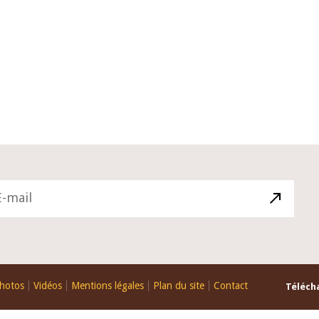
10 juin 2026
u Gouverneur Jean-
Allocution d'ouverture du Comité 
 lors de la cérémonie
Politique Monétaire de la BCEAO du
u rapport annuel 2025
juin 2026, prononcée par son Présid
Monsieur Jean-Claude Kassi BROU
hotos
Vidéos
Mentions légales
Plan du site
Contact
Télécha