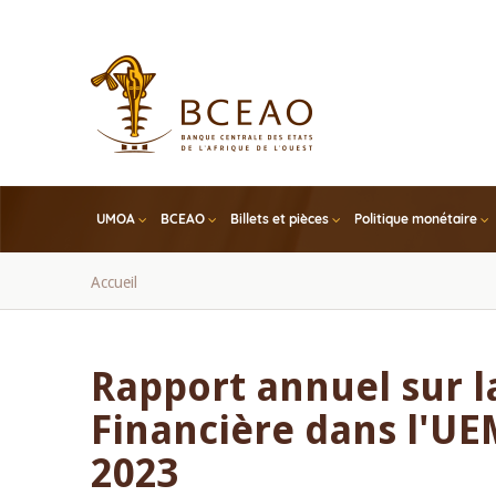
Skip
to
main
content
UMOA
BCEAO
Billets et pièces
Politique monétaire
Fil
Accueil
d'Ariane
Rapport annuel sur la
Financière dans l'UE
2023