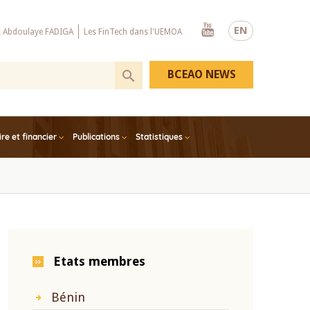
Youtube
EN
x Abdoulaye FADIGA
Les FinTech dans l'UEMOA
BCEAO NEWS
e et financier
Publications
Statistiques
Etats membres
Bénin