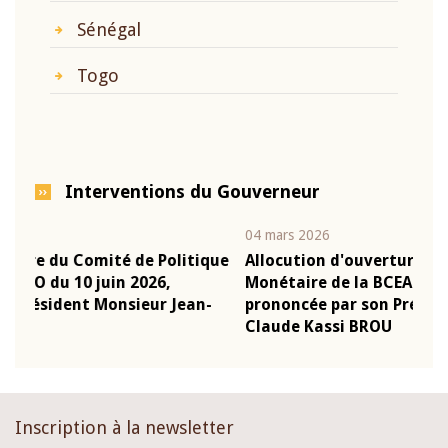
Sénégal
Togo
Interventions du Gouverneur
04 mars 2026
22 j
ique
Allocution d'ouverture du Comité de Politique
Mot
Monétaire de la BCEAO du 4 mars 2026,
Kas
n-
prononcée par son Président Monsieur Jean-
pré
Claude Kassi BROU
BC
Inscription à la newsletter