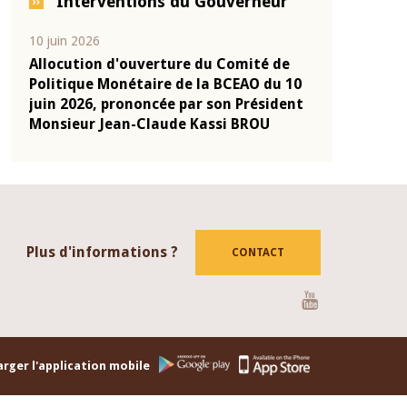
Interventions du Gouverneur
04 mars 2026
22 juillet 2026
de
Allocution d'ouverture du Comité de
Mot introdu
u 10
Politique Monétaire de la BCEAO du 4
Claude Kass
dent
mars 2026, prononcée par son Président
de présenta
Monsieur Jean-Claude Kassi BROU
de la BCEAO
Plus d'informations ?
CONTACT
Youtube
rger l'application mobile