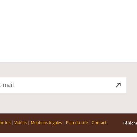
10 juin 2026
du Gouverneur Jean-
Allocution d'ouverture du Comité 
 lors de la cérémonie
Politique Monétaire de la BCEAO d
u rapport annuel 2025
juin 2026, prononcée par son Prési
Monsieur Jean-Claude Kassi BROU
hotos
Vidéos
Mentions légales
Plan du site
Contact
Télécha