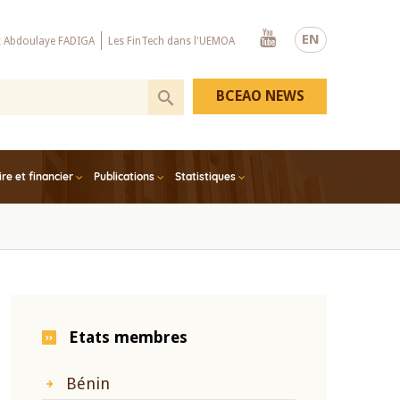
Youtube
EN
x Abdoulaye FADIGA
Les FinTech dans l'UEMOA
BCEAO NEWS
e et financier
Publications
Statistiques
Etats membres
Bénin