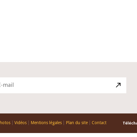
10 juin 2026
du Gouverneur Jean-
Allocution d'ouverture du Comité
U lors de la cérémonie
Politique Monétaire de la BCEAO d
du rapport annuel 2025
juin 2026, prononcée par son Prés
Monsieur Jean-Claude Kassi BROU
hotos
Vidéos
Mentions légales
Plan du site
Contact
Télécha