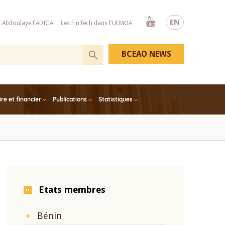
Youtube
EN
x Abdoulaye FADIGA
Les FinTech dans l'UEMOA
BCEAO NEWS
e et financier
Publications
Statistiques
Etats membres
Bénin