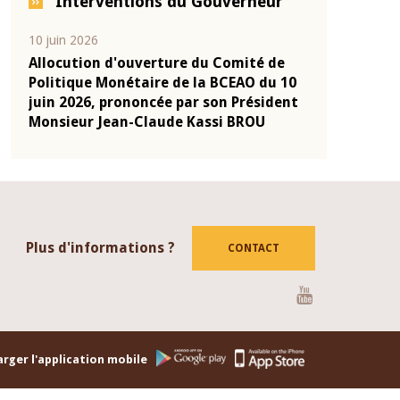
Interventions du Gouverneur
04 mars 2026
22 juillet 202
 de
Allocution d'ouverture du Comité de
Mot introd
u 10
Politique Monétaire de la BCEAO du 4
Claude Kas
ident
mars 2026, prononcée par son Président
de présent
Monsieur Jean-Claude Kassi BROU
de la BCEA
Plus d'informations ?
CONTACT
Youtube
rger l'application mobile