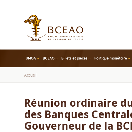
Skip
to
main
content
UMOA
BCEAO
Billets et pièces
Politique monétaire
Fil
Accueil
d'Ariane
Réunion ordinaire du
des Banques Centrales
Gouverneur de la BC