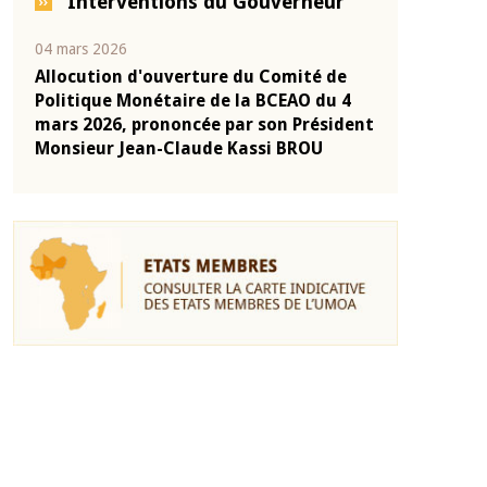
Interventions du Gouverneur
04 mars 2026
22 juillet 2026
e
Allocution d'ouverture du Comité de
Mot introduc
 10
Politique Monétaire de la BCEAO du 4
Claude Kassi
ent
mars 2026, prononcée par son Président
de présentat
Monsieur Jean-Claude Kassi BROU
de la BCEAO