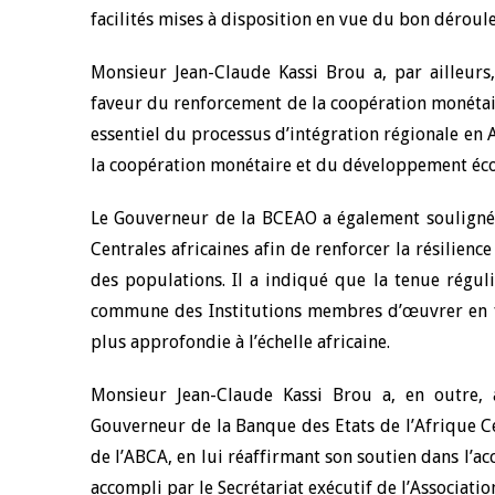
facilités mises à disposition en vue du bon déroul
4 mars 2026
22 juillet 2026
Monsieur Jean-Claude Kassi Brou a, par ailleurs
llocution d'ouverture du Comité de
Mot introductif d
olitique Monétaire de la BCEAO du 4
Claude Kassi BROU 
faveur du renforcement de la coopération monétair
ars 2026, prononcée par son Président
de présentation du
essentiel du processus d’intégration régionale en A
onsieur Jean-Claude Kassi BROU
de la BCEAO
la coopération monétaire et du développement é
Le Gouverneur de la BCEAO a également souligné 
Centrales africaines afin de renforcer la résilien
des populations. Il a indiqué que la tenue régul
commune des Institutions membres d’œuvrer en fa
plus approfondie à l’échelle africaine.
Monsieur Jean-Claude Kassi Brou a, en outre, 
Gouverneur de la Banque des Etats de l’Afrique Ce
de l’ABCA, en lui réaffirmant son soutien dans l’ac
accompli par le Secrétariat exécutif de l’Associati