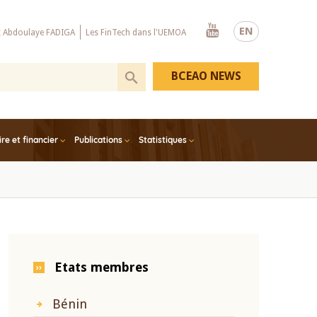
Youtube
EN
x Abdoulaye FADIGA
Les FinTech dans l'UEMOA
BCEAO NEWS
e et financier
Publications
Statistiques
Etats membres
Bénin