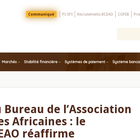
Menu
Communiqué
PI-SPI
Recrutements BCEAO
COFEB
Pri
Top
Marchés
Stabilité financière
Systèmes de paiement
Système bancair
 Bureau de l’Association
 Africaines : le
EAO réaffirme