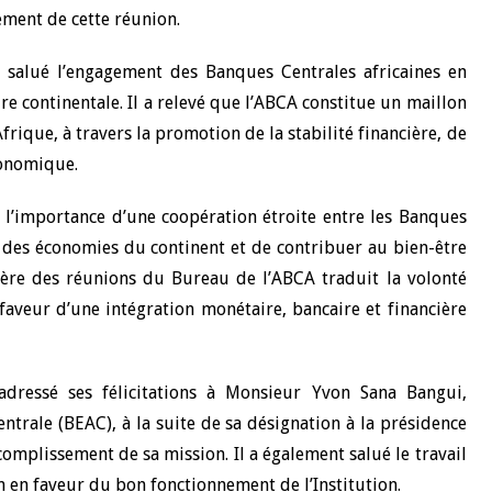
ement de cette réunion.
10 juin 2026
, salué l’engagement des Banques Centrales africaines en
u Gouverneur Jean-
Allocution d'ouverture du Comité d
lors de la cérémonie
Politique Monétaire de la BCEAO du
e continentale. Il a relevé que l’ABCA constitue un maillon
 rapport annuel 2025
juin 2026, prononcée par son Présid
frique, à travers la promotion de la stabilité financière, de
Monsieur Jean-Claude Kassi BROU
conomique.
l’importance d’une coopération étroite entre les Banques
ce des économies du continent et de contribuer au bien-être
ière des réunions du Bureau de l’ABCA traduit la volonté
veur d’une intégration monétaire, bancaire et financière
adressé ses félicitations à Monsieur Yvon Sana Bangui,
ntrale (BEAC), à la suite de sa désignation à la présidence
complissement de sa mission. Il a également salué le travail
on en faveur du bon fonctionnement de l’Institution.