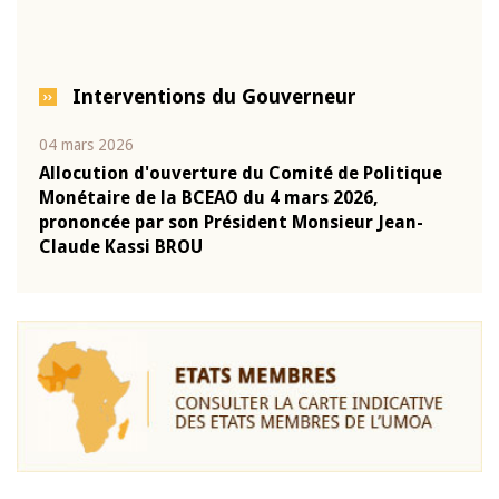
Interventions du Gouverneur
04 mars 2026
22 ju
que
Allocution d'ouverture du Comité de Politique
Mot 
Monétaire de la BCEAO du 4 mars 2026,
Kass
-
prononcée par son Président Monsieur Jean-
prés
Claude Kassi BROU
BCE