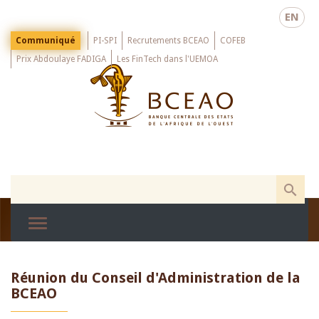
Skip
EN
to
main
Menu
Communiqué
PI-SPI
Recrutements BCEAO
COFEB
Top
content
Prix Abdoulaye FADIGA
Les FinTech dans l'UEMOA
Réunion du Conseil d'Administration de la
BCEAO