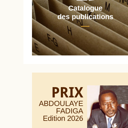
Catalogue
nt
des publications
PRIX
ABDOULAYE
FADIGA
Edition 20
26