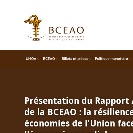
Skip
to
main
content
UMOA
BCEAO
Billets et pièces
Politique monétaire
Présentation du Rapport
de la BCEAO : la résilienc
économies de l'Union face