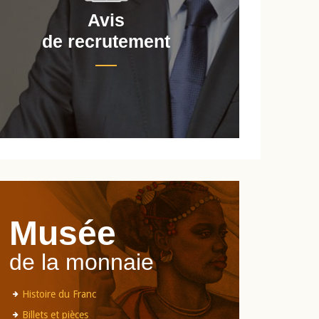
Avis
de recrutement
d
Musée
de la monnaie
Histoire du Franc
Billets et pièces