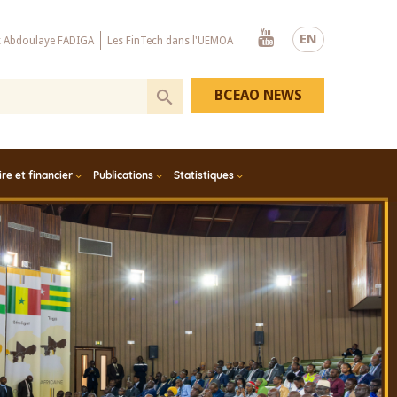
Youtube
EN
x Abdoulaye FADIGA
Les FinTech dans l'UEMOA
BCEAO NEWS
e et financier
Publications
Statistiques