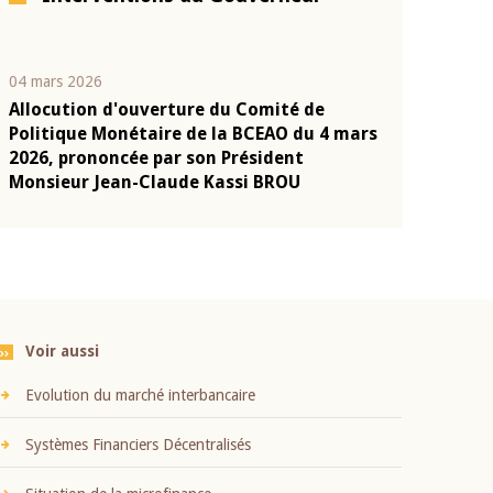
04 mars 2026
22 juillet 2026
Allocution d'ouverture du Comité de
Mot introduc
n
Politique Monétaire de la BCEAO du 4 mars
Claude Kassi
2026, prononcée par son Président
présentation
Monsieur Jean-Claude Kassi BROU
BCEAO
Voir aussi
Evolution du marché interbancaire
Systèmes Financiers Décentralisés