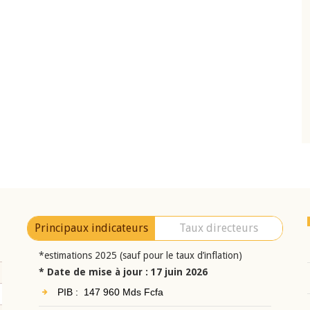
10 juin 2026
eur Jean-
Allocution d'ouverture du Comité de
a cérémonie de
Politique Monétaire de la BCEAO du 10 jui
uel 2025 de la
2026, prononcée par son Président
Monsieur Jean-Claude Kassi BROU
Principaux indicateurs
Taux directeurs
*estimations 2025 (sauf pour le taux d’inflation)
* Date de mise à jour : 17 juin 2026
PIB : 147 960 Mds Fcfa