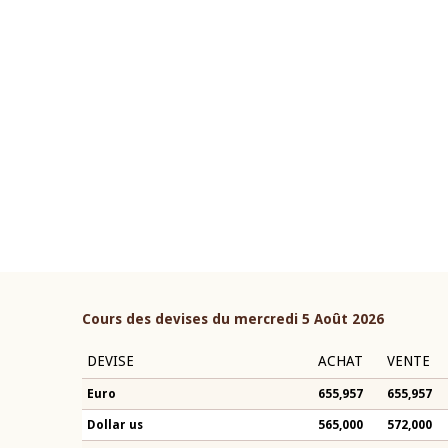
22 juillet 2026
ouverture du Comité de
Mot introductif du Gouvern
étaire de la BCEAO du 4 mars
Claude Kassi BROU lors de l
ée par son Président
présentation du rapport ann
n-Claude Kassi BROU
BCEAO
Cours des devises du mercredi 5 Août 2026
DEVISE
ACHAT
VENTE
Euro
655,957
655,957
Dollar us
565,000
572,000