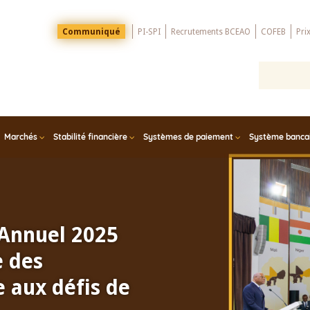
Menu
Communiqué
PI-SPI
Recrutements BCEAO
COFEB
Pri
Top
Marchés
Stabilité financière
Systèmes de paiement
Système bancair
 Annuel 2025
e des
 aux défis de