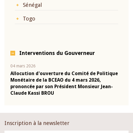
Sénégal
Togo
Interventions du Gouverneur
04 mars 2026
22 ju
que
Allocution d'ouverture du Comité de Politique
Mot 
Monétaire de la BCEAO du 4 mars 2026,
Kass
-
prononcée par son Président Monsieur Jean-
prés
Claude Kassi BROU
BCE
Inscription à la newsletter