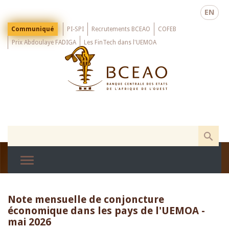
Skip
EN
to
main
Menu
Communiqué
PI-SPI
Recrutements BCEAO
COFEB
Top
content
Prix Abdoulaye FADIGA
Les FinTech dans l'UEMOA
Note mensuelle de conjoncture
économique dans les pays de l'UEMOA -
mai 2026