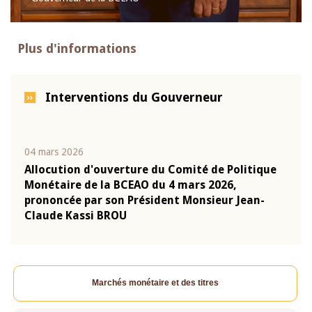
Plus d'informations
Interventions du Gouverneur
04 mars 2026
22 ju
que
Allocution d'ouverture du Comité de Politique
Mot 
Monétaire de la BCEAO du 4 mars 2026,
Kass
-
prononcée par son Président Monsieur Jean-
prés
Claude Kassi BROU
BCE
Marchés monétaire et des titres