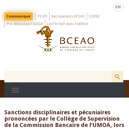
Skip
EN
to
main
Menu
Communiqué
PI-SPI
Recrutements BCEAO
COFEB
Top
content
Prix Abdoulaye FADIGA
Les FinTech dans l'UEMOA
Sanctions disciplinaires et pécuniaires
prononcées par le Collège de Supervision
de la Commission Bancaire de l’UMOA, lors