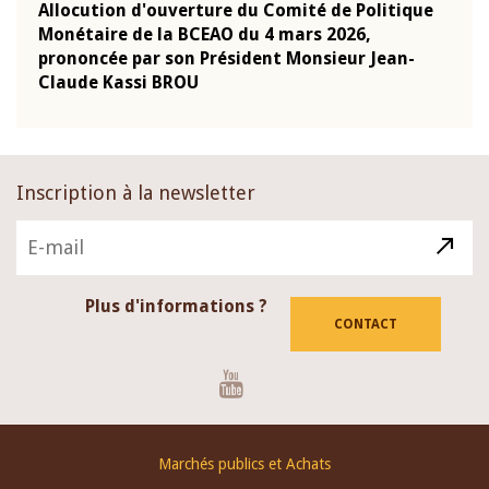
que
Allocution d'ouverture du Comité de Politique
Mot 
Monétaire de la BCEAO du 4 mars 2026,
Kass
-
prononcée par son Président Monsieur Jean-
prés
Claude Kassi BROU
BCE
Inscription à la newsletter
Plus d'informations ?
CONTACT
Youtube
Footer
Marchés publics et Achats
menu