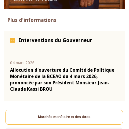
Plus d'informations
Interventions du Gouverneur
04 mars 2026
22 ju
que
Allocution d'ouverture du Comité de Politique
Mot 
Monétaire de la BCEAO du 4 mars 2026,
Kass
-
prononcée par son Président Monsieur Jean-
prés
Claude Kassi BROU
BCE
Marchés monétaire et des titres