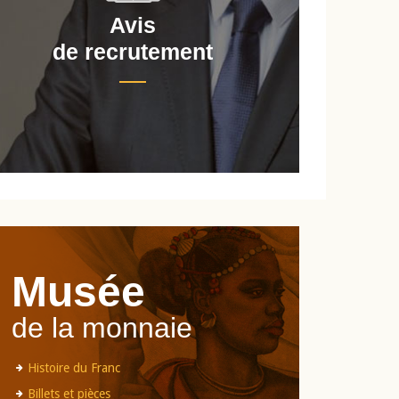
Avis
de recrutement
d
Musée
de la monnaie
Histoire du Franc
Billets et pièces