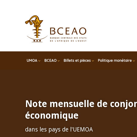
Skip
to
main
content
UMOA
BCEAO
Billets et pièces
Politique monétaire
Note mensuelle de conjo
économique
dans les pays de l'UEMOA