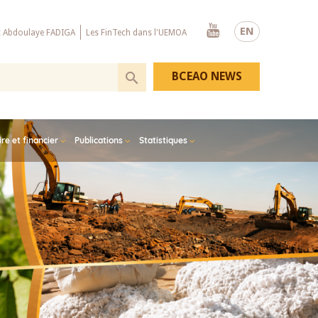
Youtube
EN
x Abdoulaye FADIGA
Les FinTech dans l'UEMOA
BCEAO NEWS
e et financier
Publications
Statistiques