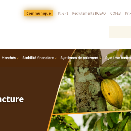
Menu
Communiqué
PI-SPI
Recrutements BCEAO
COFEB
Pri
Top
Marchés
Stabilité financière
Systèmes de paiement
Système bancair
ncture