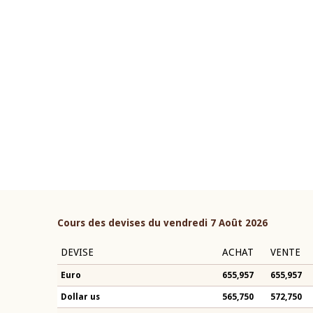
22 juillet 2026
ouverture du Comité de
Mot introductif du Gouvern
étaire de la BCEAO du 4 mars
Claude Kassi BROU lors de l
ée par son Président
présentation du rapport ann
n-Claude Kassi BROU
BCEAO
Cours des devises du vendredi 7 Août 2026
DEVISE
ACHAT
VENTE
Euro
655,957
655,957
Dollar us
565,750
572,750