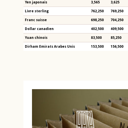
Yen japonais
3,565
3,625
Livre sterling
762,250
769,250
Franc suisse
698,250
704,250
Dollar canadien
402,500
409,500
Yuan chinois
83,500
85,250
Dirham Emirats Arabes Unis
153,500
156,500