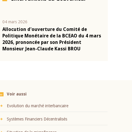
04 mars 2026
22 juillet 2026
Allocution d'ouverture du Comité de
Mot introduc
n
Politique Monétaire de la BCEAO du 4 mars
Claude Kassi
2026, prononcée par son Président
présentation
Monsieur Jean-Claude Kassi BROU
BCEAO
Voir aussi
Evolution du marché interbancaire
Systèmes Financiers Décentralisés