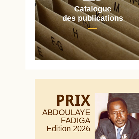
Catalogue
nt
des publications
PRIX
ABDOULAYE
FADIGA
Edition 20
26