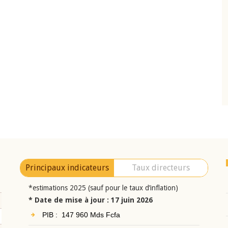
10 juin 2026
eur Jean-
Allocution d'ouverture du Comité de
a cérémonie de
Politique Monétaire de la BCEAO du 10 jui
uel 2025 de la
2026, prononcée par son Président
Monsieur Jean-Claude Kassi BROU
Principaux indicateurs
Taux directeurs
*estimations 2025 (sauf pour le taux d’inflation)
* Date de mise à jour : 17 juin 2026
PIB : 147 960 Mds Fcfa