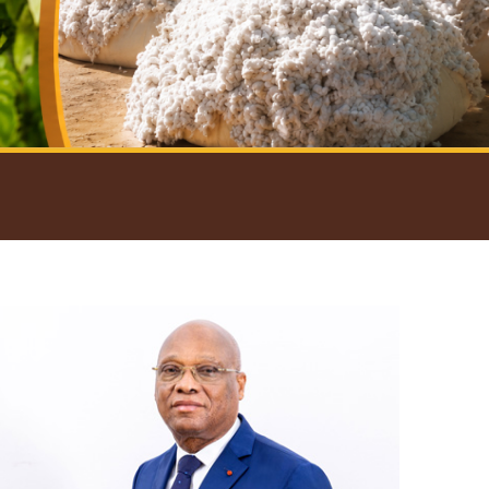
introductif du Gouverneur
Open
configuration
options