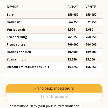
DEVISE
ACHAT
VENTE
Euro
655,957
655,957
Dollar us
564,750
571,750
Yen japonais
3,570
3,630
Livre sterling
761,250
768,250
Franc suisse
700,000
706,000
Dollar canadien
402,000
409,000
Yuan chinois
83,250
85,000
Dirham Emirats Arabes Unis
153,250
156,250
Principaux indicateurs
Taux directeurs
*estimations 2025 (sauf pour le taux d’inflation)