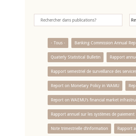
- Tous -
Banking Commission Annual Rep
Quaterly Statistical Bulletin
Rapport annue
Rapport semestriel de surveillance des servic
Report on Monetary Policy in WAMU
Rep
Report on WAEMU’s financial market infrastru
Rapport annuel sur les systèmes de paiement
Note trimestrielle d‘information
Rapport a