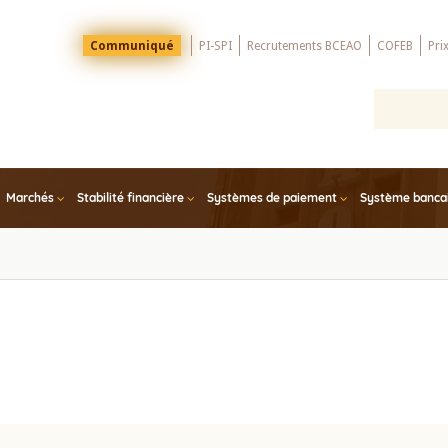
Menu
Communiqué
PI-SPI
Recrutements BCEAO
COFEB
Pri
Top
Marchés
Stabilité financière
Systèmes de paiement
Système bancair