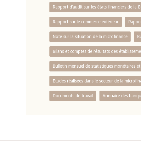
Rapport d‘audit sur les états financiers de la
Rapport sur le commerce extérieur
Rappor
Note sur la situation de la microfinance
Bu
Bilans et comptes de résultats des établissem
Bulletin mensuel de statistiques monétaires et
Etudes réalisées dans le secteur de la microfi
Documents de travail
Annuaire des banque