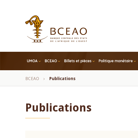
Skip
to
main
content
UMOA
BCEAO
Billets et pièces
Politique monétaire
Fil
BCEAO
Publications
d'Ariane
Publications