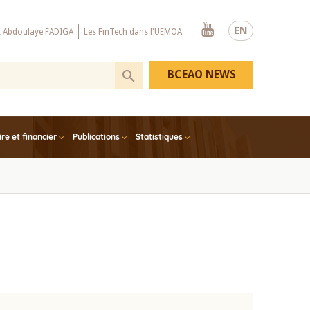
Youtube
EN
x Abdoulaye FADIGA
Les FinTech dans l'UEMOA
BCEAO NEWS
e et financier
Publications
Statistiques