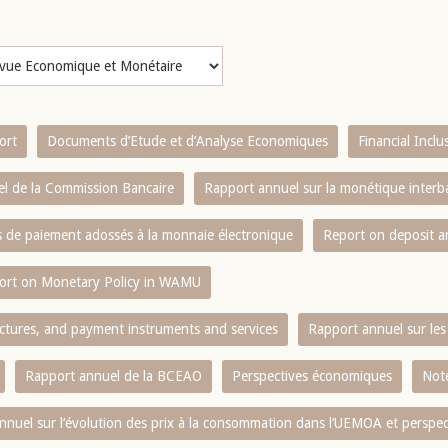
ort
Documents d’Etude et d’Analyse Economiques
Financial Incl
l de la Commission Bancaire
Rapport annuel sur la monétique inter
es de paiement adossés à la monnaie électronique
Report on deposit 
ort on Monetary Policy in WAMU
ctures, and payment instruments and services
Rapport annuel sur les 
Rapport annuel de la BCEAO
Perspectives économiques
Note
nnuel sur l‘évolution des prix à la consommation dans l‘UEMOA et perspec