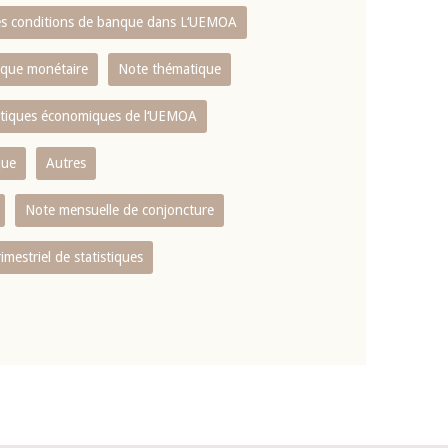
es conditions de banque dans L‘UEMOA
tique monétaire
Note thématique
istiques économiques de l‘UEMOA
que
Autres
Note mensuelle de conjoncture
rimestriel de statistiques