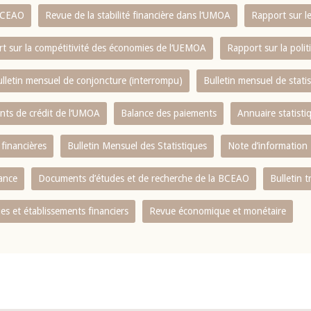
 BCEAO
Revue de la stabilité financière dans l‘UMOA
Rapport sur l
t sur la compétitivité des économies de l‘UEMOA
Rapport sur la poli
lletin mensuel de conjoncture (interrompu)
Bulletin mensuel de stat
ents de crédit de l‘UMOA
Balance des paiements
Annuaire statisti
 financières
Bulletin Mensuel des Statistiques
Note d’information
nance
Documents d’études et de recherche de la BCEAO
Bulletin t
s et établissements financiers
Revue économique et monétaire