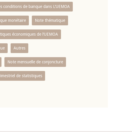
es conditions de banque dans L‘UEMOA
tique monétaire
Note thématique
istiques économiques de l‘UEMOA
que
Autres
Note mensuelle de conjoncture
rimestriel de statistiques