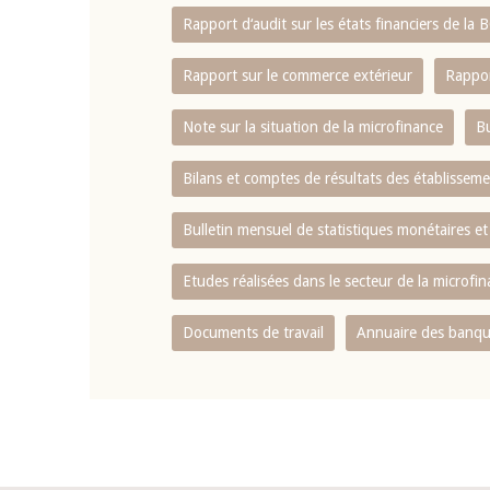
Rapport d‘audit sur les états financiers de la
Rapport sur le commerce extérieur
Rappor
Note sur la situation de la microfinance
Bu
Bilans et comptes de résultats des établissem
Bulletin mensuel de statistiques monétaires et
Etudes réalisées dans le secteur de la microfi
Documents de travail
Annuaire des banque