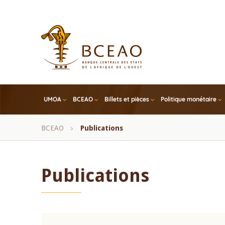
Skip
to
main
content
UMOA
BCEAO
Billets et pièces
Politique monétaire
Fil
BCEAO
Publications
d'Ariane
Publications