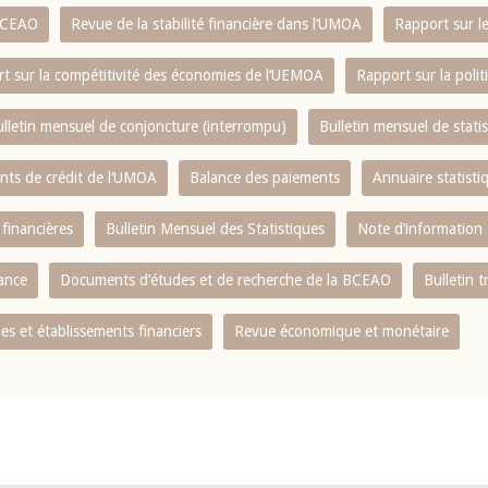
 BCEAO
Revue de la stabilité financière dans l‘UMOA
Rapport sur l
t sur la compétitivité des économies de l‘UEMOA
Rapport sur la poli
lletin mensuel de conjoncture (interrompu)
Bulletin mensuel de stat
ents de crédit de l‘UMOA
Balance des paiements
Annuaire statisti
 financières
Bulletin Mensuel des Statistiques
Note d’information
nance
Documents d’études et de recherche de la BCEAO
Bulletin t
s et établissements financiers
Revue économique et monétaire