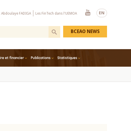
Youtube
EN
x Abdoulaye FADIGA
Les FinTech dans l'UEMOA
BCEAO NEWS
e et financier
Publications
Statistiques