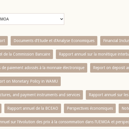
ort
Documents d’Etude et d’Analyse Economiques
Financial Incl
l de la Commission Bancaire
Rapport annuel sur la monétique inter
es de paiement adossés à la monnaie électronique
Report on deposit 
ort on Monetary Policy in WAMU
ctures, and payment instruments and services
Rapport annuel sur les 
Rapport annuel de la BCEAO
Perspectives économiques
Note
nnuel sur l‘évolution des prix à la consommation dans l‘UEMOA et perspec