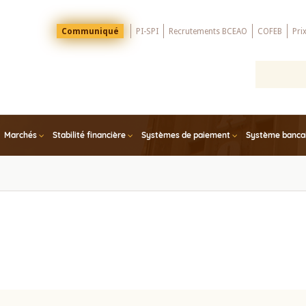
Menu
Communiqué
PI-SPI
Recrutements BCEAO
COFEB
Pri
Top
Marchés
Stabilité financière
Systèmes de paiement
Système bancair