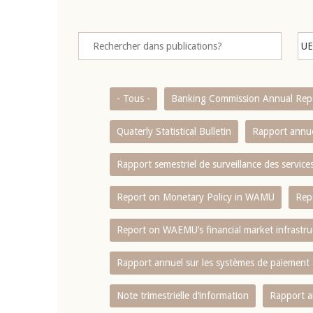
- Tous -
Banking Commission Annual Rep
Quaterly Statistical Bulletin
Rapport annue
Rapport semestriel de surveillance des servic
Report on Monetary Policy in WAMU
Rep
Report on WAEMU’s financial market infrastru
Rapport annuel sur les systèmes de paiement
Note trimestrielle d‘information
Rapport a