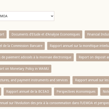
ort
Documents d’Etude et d’Analyse Economiques
Financial Incl
l de la Commission Bancaire
Rapport annuel sur la monétique inter
es de paiement adossés à la monnaie électronique
Report on deposit 
ort on Monetary Policy in WAMU
ctures, and payment instruments and services
Rapport annuel sur les 
Rapport annuel de la BCEAO
Perspectives économiques
Note
nnuel sur l‘évolution des prix à la consommation dans l‘UEMOA et perspec