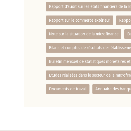
Rapport d‘audit sur les états financiers de la
Rapport sur le commerce extérieur
Rappor
Note sur la situation de la microfinance
Bu
Bilans et comptes de résultats des établissem
Bulletin mensuel de statistiques monétaires et
Etudes réalisées dans le secteur de la microfi
Documents de travail
Annuaire des banque