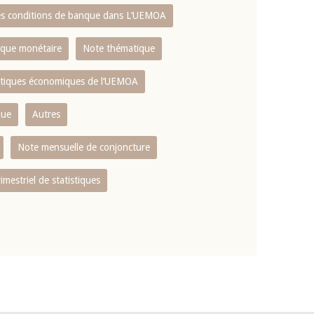
es conditions de banque dans L‘UEMOA
tique monétaire
Note thématique
istiques économiques de l‘UEMOA
que
Autres
Note mensuelle de conjoncture
rimestriel de statistiques