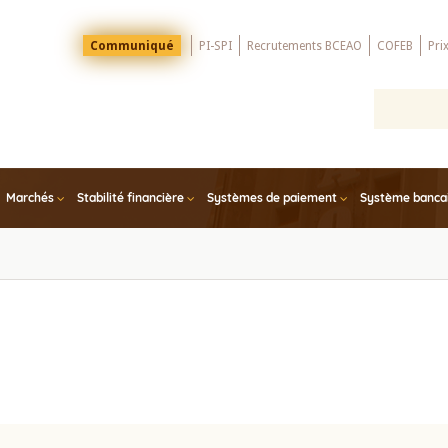
Menu
Communiqué
PI-SPI
Recrutements BCEAO
COFEB
Pri
Top
Marchés
Stabilité financière
Systèmes de paiement
Système bancair