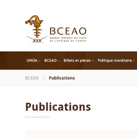
Skip
to
main
content
UMOA
BCEAO
Billets et pièces
Politique monétaire
Fil
BCEAO
Publications
d'Ariane
Publications