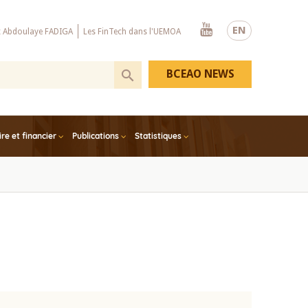
Youtube
EN
x Abdoulaye FADIGA
Les FinTech dans l'UEMOA
BCEAO NEWS
e et financier
Publications
Statistiques