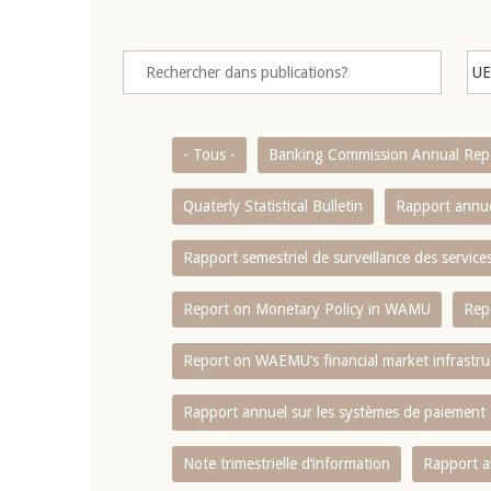
- Tous -
Banking Commission Annual Rep
Quaterly Statistical Bulletin
Rapport annue
Rapport semestriel de surveillance des servic
Report on Monetary Policy in WAMU
Rep
Report on WAEMU’s financial market infrastru
Rapport annuel sur les systèmes de paiement
Note trimestrielle d‘information
Rapport a