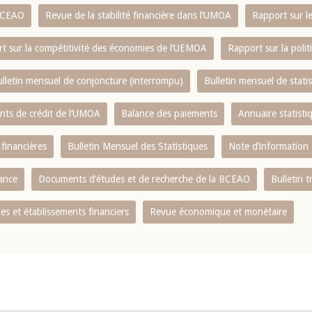
 BCEAO
Revue de la stabilité financière dans l‘UMOA
Rapport sur l
t sur la compétitivité des économies de l‘UEMOA
Rapport sur la poli
lletin mensuel de conjoncture (interrompu)
Bulletin mensuel de stat
ents de crédit de l‘UMOA
Balance des paiements
Annuaire statisti
 financières
Bulletin Mensuel des Statistiques
Note d’information
nance
Documents d’études et de recherche de la BCEAO
Bulletin t
s et établissements financiers
Revue économique et monétaire