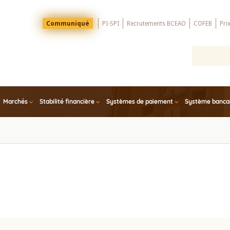
Menu
Communiqué
PI-SPI
Recrutements BCEAO
COFEB
Pri
Top
Marchés
Stabilité financière
Systèmes de paiement
Système bancair