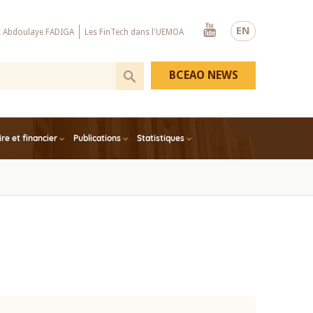
Youtube
EN
x Abdoulaye FADIGA
Les FinTech dans l'UEMOA
BCEAO NEWS
e et financier
Publications
Statistiques