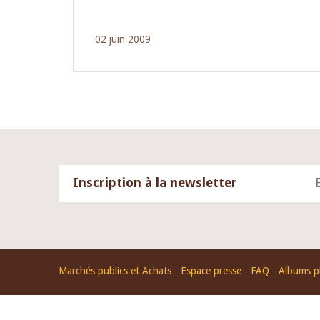
02 juin 2009
Inscription à la newsletter
Footer
Marchés publics et Achats
Espace presse
FAQ
Albums p
menu