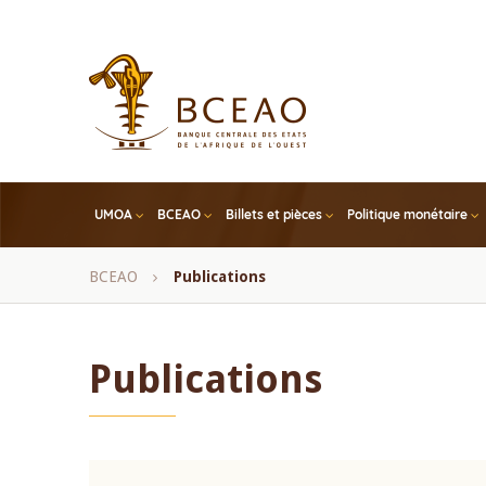
Skip
to
main
content
UMOA
BCEAO
Billets et pièces
Politique monétaire
Fil
BCEAO
Publications
d'Ariane
Publications