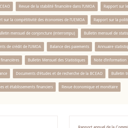
 BCEAO
Revue de la stabilité financière dans l‘UMOA
Rapport sur l
t sur la compétitivité des économies de l‘UEMOA
Rapport sur la poli
lletin mensuel de conjoncture (interrompu)
Bulletin mensuel de stat
ents de crédit de l‘UMOA
Balance des paiements
Annuaire statisti
 financières
Bulletin Mensuel des Statistiques
Note d’information
nance
Documents d’études et de recherche de la BCEAO
Bulletin t
s et établissements financiers
Revue économique et monétaire
Rapport annuel de la Commi