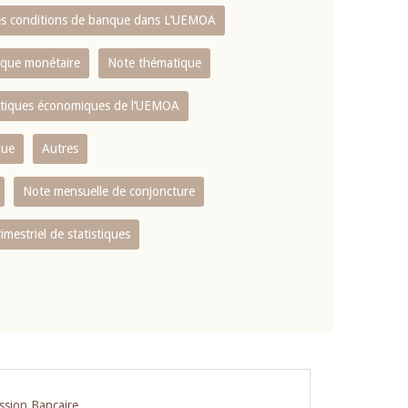
es conditions de banque dans L‘UEMOA
tique monétaire
Note thématique
istiques économiques de l‘UEMOA
que
Autres
Note mensuelle de conjoncture
rimestriel de statistiques
ssion Bancaire