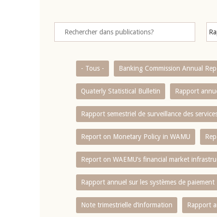
- Tous -
Banking Commission Annual Rep
Quaterly Statistical Bulletin
Rapport annue
Rapport semestriel de surveillance des servic
Report on Monetary Policy in WAMU
Rep
Report on WAEMU’s financial market infrastru
Rapport annuel sur les systèmes de paiement
Note trimestrielle d‘information
Rapport a