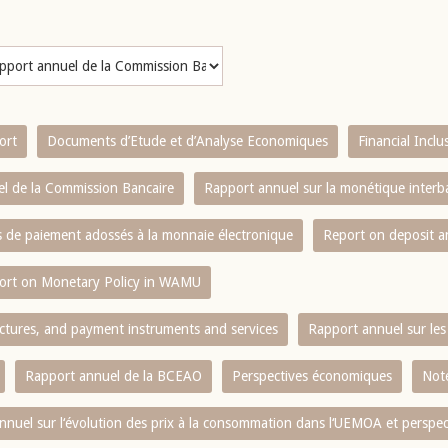
ort
Documents d’Etude et d’Analyse Economiques
Financial Incl
l de la Commission Bancaire
Rapport annuel sur la monétique inter
es de paiement adossés à la monnaie électronique
Report on deposit 
ort on Monetary Policy in WAMU
ctures, and payment instruments and services
Rapport annuel sur les 
Rapport annuel de la BCEAO
Perspectives économiques
Note
nnuel sur l‘évolution des prix à la consommation dans l‘UEMOA et perspec