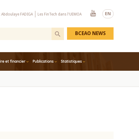
Youtube
EN
x Abdoulaye FADIGA
Les FinTech dans l'UEMOA
BCEAO NEWS
e et financier
Publications
Statistiques