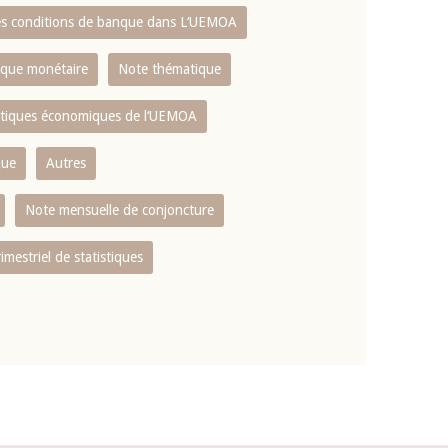
es conditions de banque dans L‘UEMOA
tique monétaire
Note thématique
istiques économiques de l‘UEMOA
que
Autres
Note mensuelle de conjoncture
rimestriel de statistiques