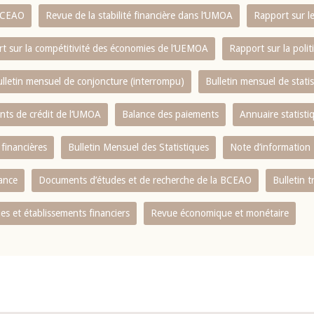
 BCEAO
Revue de la stabilité financière dans l‘UMOA
Rapport sur l
t sur la compétitivité des économies de l‘UEMOA
Rapport sur la poli
lletin mensuel de conjoncture (interrompu)
Bulletin mensuel de stat
ents de crédit de l‘UMOA
Balance des paiements
Annuaire statisti
 financières
Bulletin Mensuel des Statistiques
Note d’information
nance
Documents d’études et de recherche de la BCEAO
Bulletin t
s et établissements financiers
Revue économique et monétaire