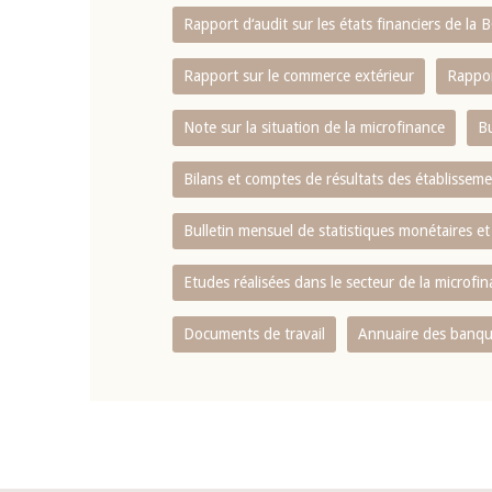
Rapport d‘audit sur les états financiers de la
Rapport sur le commerce extérieur
Rappor
Note sur la situation de la microfinance
Bu
Bilans et comptes de résultats des établissem
Bulletin mensuel de statistiques monétaires et
Etudes réalisées dans le secteur de la microfi
Documents de travail
Annuaire des banque