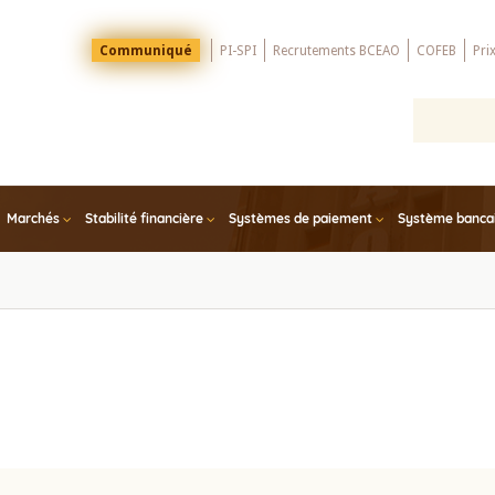
Menu
Communiqué
PI-SPI
Recrutements BCEAO
COFEB
Pri
Top
Marchés
Stabilité financière
Systèmes de paiement
Système bancair