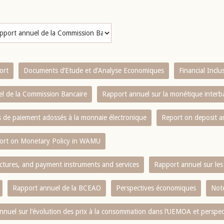
ort
Documents d’Etude et d’Analyse Economiques
Financial Incl
l de la Commission Bancaire
Rapport annuel sur la monétique inter
es de paiement adossés à la monnaie électronique
Report on deposit 
ort on Monetary Policy in WAMU
ctures, and payment instruments and services
Rapport annuel sur les 
Rapport annuel de la BCEAO
Perspectives économiques
Note
nnuel sur l‘évolution des prix à la consommation dans l‘UEMOA et perspec