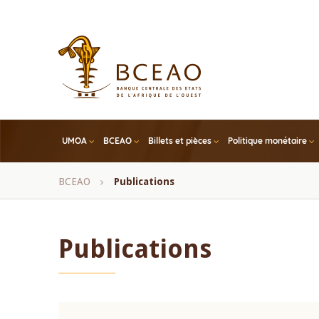
Skip
to
main
content
UMOA
BCEAO
Billets et pièces
Politique monétaire
Fil
BCEAO
Publications
d'Ariane
Publications