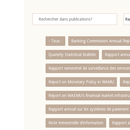
- Tous -
Banking Commission Annual Rep
Quaterly Statistical Bulletin
Rapport annue
Rapport semestriel de surveillance des servic
Report on Monetary Policy in WAMU
Rep
Report on WAEMU’s financial market infrastru
Rapport annuel sur les systèmes de paiement
Note trimestrielle d‘information
Rapport a