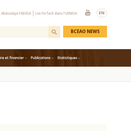
Youtube
EN
x Abdoulaye FADIGA
Les FinTech dans l'UEMOA
BCEAO NEWS
e et financier
Publications
Statistiques