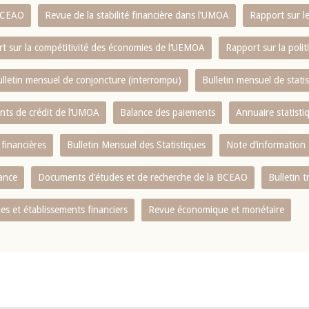
 BCEAO
Revue de la stabilité financière dans l‘UMOA
Rapport sur l
t sur la compétitivité des économies de l‘UEMOA
Rapport sur la poli
lletin mensuel de conjoncture (interrompu)
Bulletin mensuel de stat
ents de crédit de l‘UMOA
Balance des paiements
Annuaire statisti
 financières
Bulletin Mensuel des Statistiques
Note d’information
nance
Documents d’études et de recherche de la BCEAO
Bulletin t
s et établissements financiers
Revue économique et monétaire