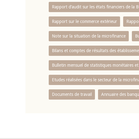
Rapport d‘audit sur les états financiers de la
Rapport sur le commerce extérieur
Rappor
Note sur la situation de la microfinance
Bu
Bilans et comptes de résultats des établissem
Bulletin mensuel de statistiques monétaires et
Etudes réalisées dans le secteur de la microfi
Documents de travail
Annuaire des banque