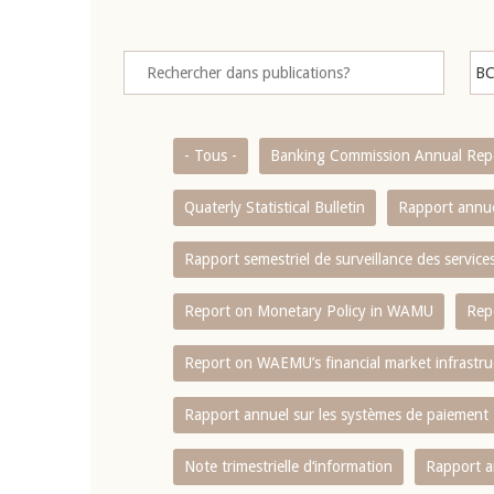
- Tous -
Banking Commission Annual Rep
Quaterly Statistical Bulletin
Rapport annue
Rapport semestriel de surveillance des servic
Report on Monetary Policy in WAMU
Rep
Report on WAEMU’s financial market infrastru
Rapport annuel sur les systèmes de paiement
Note trimestrielle d‘information
Rapport a