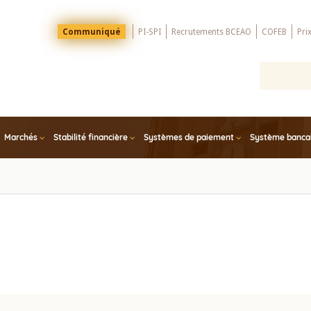
Menu
Communiqué
PI-SPI
Recrutements BCEAO
COFEB
Pri
Top
Marchés
Stabilité financière
Systèmes de paiement
Système bancair