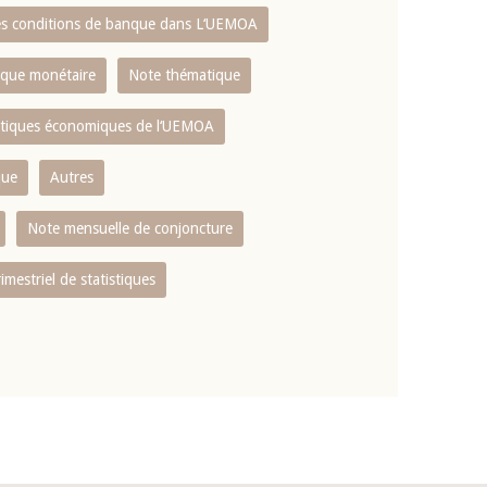
es conditions de banque dans L‘UEMOA
tique monétaire
Note thématique
istiques économiques de l‘UEMOA
que
Autres
Note mensuelle de conjoncture
rimestriel de statistiques