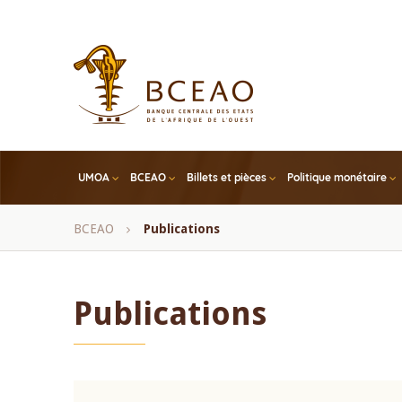
Skip
to
main
content
UMOA
BCEAO
Billets et pièces
Politique monétaire
Fil
BCEAO
Publications
d'Ariane
Publications