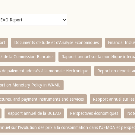
ort
Documents d’Etude et d’Analyse Economiques
Financial Incl
l de la Commission Bancaire
Rapport annuel sur la monétique inter
es de paiement adossés à la monnaie électronique
Report on deposit 
ort on Monetary Policy in WAMU
ctures, and payment instruments and services
Rapport annuel sur les 
Rapport annuel de la BCEAO
Perspectives économiques
Note
nnuel sur l‘évolution des prix à la consommation dans l‘UEMOA et perspec