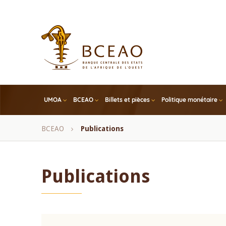
Skip
to
main
content
UMOA
BCEAO
Billets et pièces
Politique monétaire
Fil
BCEAO
Publications
d'Ariane
Publications