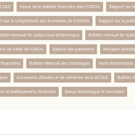
 BCEAO
Revue de la stabilité financière dans l‘UMOA
Rapport sur l
t sur la compétitivité des économies de l‘UEMOA
Rapport sur la poli
lletin mensuel de conjoncture (interrompu)
Bulletin mensuel de stat
ents de crédit de l‘UMOA
Balance des paiements
Annuaire statisti
 financières
Bulletin Mensuel des Statistiques
Note d’information
nance
Documents d’études et de recherche de la BCEAO
Bulletin t
s et établissements financiers
Revue économique et monétaire