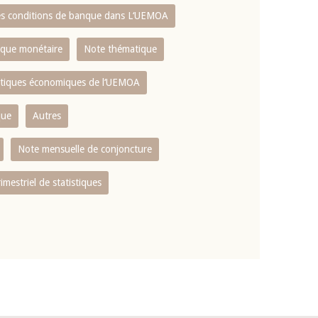
es conditions de banque dans L‘UEMOA
tique monétaire
Note thématique
istiques économiques de l‘UEMOA
que
Autres
Note mensuelle de conjoncture
rimestriel de statistiques