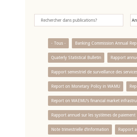
- Tous -
Banking Commission Annual Rep
Quaterly Statistical Bulletin
Rapport annue
Rapport semestriel de surveillance des servic
Report on Monetary Policy in WAMU
Rep
Report on WAEMU’s financial market infrastru
Rapport annuel sur les systèmes de paiement
Note trimestrielle d‘information
Rapport a