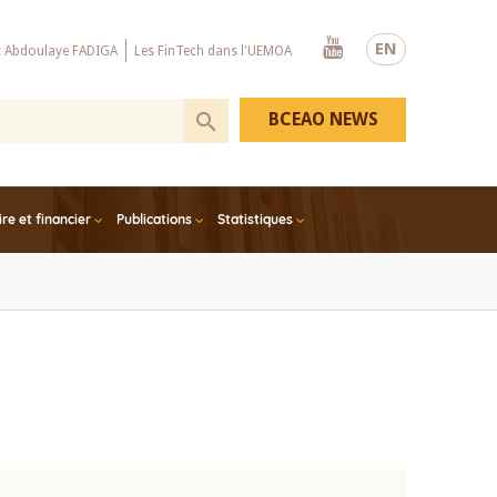
Youtube
EN
x Abdoulaye FADIGA
Les FinTech dans l'UEMOA
BCEAO NEWS
e et financier
Publications
Statistiques