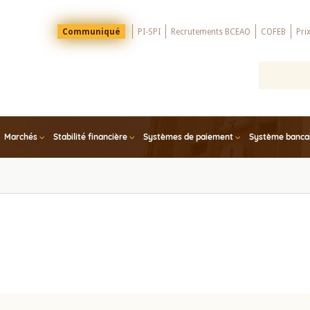
Menu
Communiqué
PI-SPI
Recrutements BCEAO
COFEB
Pri
Top
Marchés
Stabilité financière
Systèmes de paiement
Système bancair