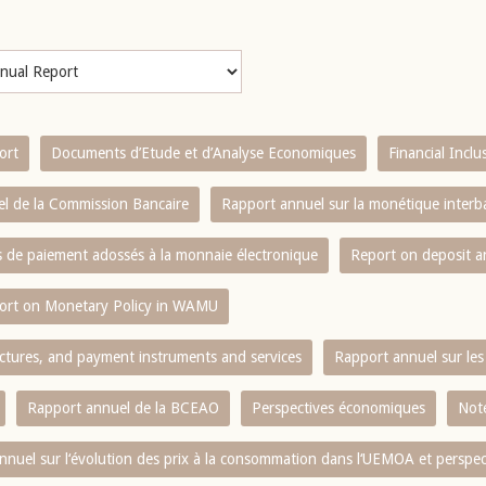
ort
Documents d’Etude et d’Analyse Economiques
Financial Incl
l de la Commission Bancaire
Rapport annuel sur la monétique inter
es de paiement adossés à la monnaie électronique
Report on deposit 
ort on Monetary Policy in WAMU
ctures, and payment instruments and services
Rapport annuel sur les 
Rapport annuel de la BCEAO
Perspectives économiques
Note
nnuel sur l‘évolution des prix à la consommation dans l‘UEMOA et perspec