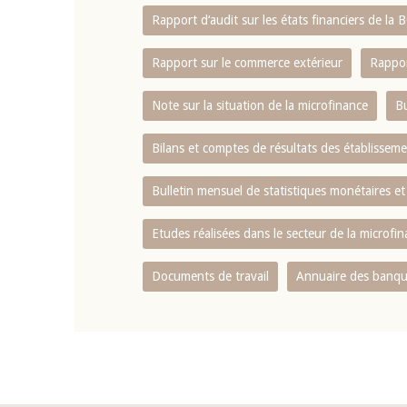
Rapport d‘audit sur les états financiers de la
Rapport sur le commerce extérieur
Rappor
Note sur la situation de la microfinance
Bu
Bilans et comptes de résultats des établissem
Bulletin mensuel de statistiques monétaires et
Etudes réalisées dans le secteur de la microfi
Documents de travail
Annuaire des banque