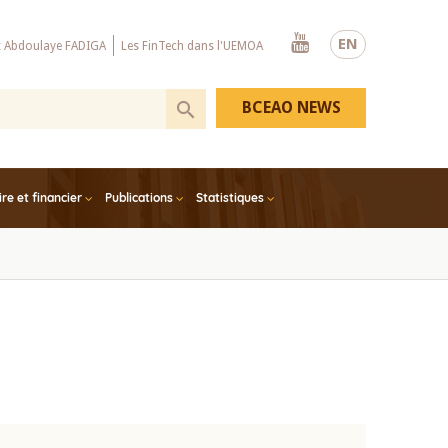
Youtube
EN
x Abdoulaye FADIGA
Les FinTech dans l'UEMOA
BCEAO NEWS
e et financier
Publications
Statistiques