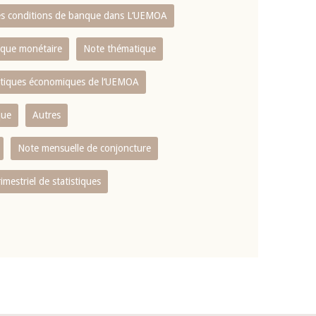
es conditions de banque dans L‘UEMOA
tique monétaire
Note thématique
istiques économiques de l‘UEMOA
que
Autres
Note mensuelle de conjoncture
rimestriel de statistiques