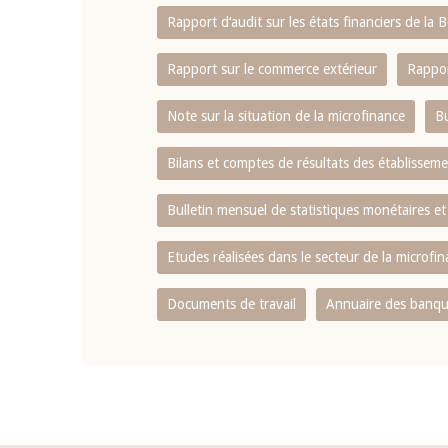
Rapport d‘audit sur les états financiers de la
Rapport sur le commerce extérieur
Rappor
Note sur la situation de la microfinance
Bu
Bilans et comptes de résultats des établissem
Bulletin mensuel de statistiques monétaires et
Etudes réalisées dans le secteur de la microfi
Documents de travail
Annuaire des banque