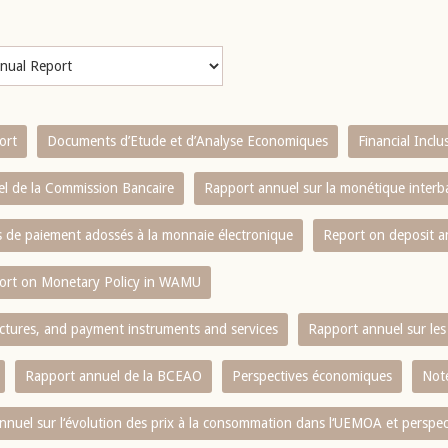
ort
Documents d’Etude et d’Analyse Economiques
Financial Incl
l de la Commission Bancaire
Rapport annuel sur la monétique inter
es de paiement adossés à la monnaie électronique
Report on deposit 
ort on Monetary Policy in WAMU
ctures, and payment instruments and services
Rapport annuel sur les 
Rapport annuel de la BCEAO
Perspectives économiques
Note
nnuel sur l‘évolution des prix à la consommation dans l‘UEMOA et perspec