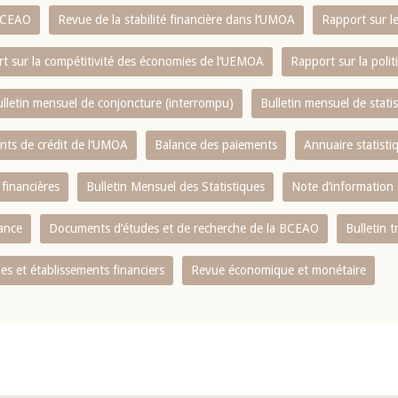
 BCEAO
Revue de la stabilité financière dans l‘UMOA
Rapport sur l
t sur la compétitivité des économies de l‘UEMOA
Rapport sur la poli
lletin mensuel de conjoncture (interrompu)
Bulletin mensuel de stat
ents de crédit de l‘UMOA
Balance des paiements
Annuaire statisti
 financières
Bulletin Mensuel des Statistiques
Note d’information
nance
Documents d’études et de recherche de la BCEAO
Bulletin t
s et établissements financiers
Revue économique et monétaire