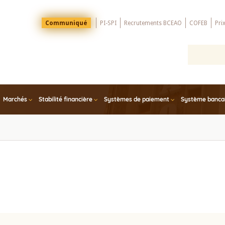
Menu
Communiqué
PI-SPI
Recrutements BCEAO
COFEB
Pri
Top
Marchés
Stabilité financière
Systèmes de paiement
Système bancair