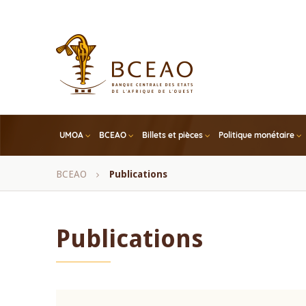
Skip
to
main
content
UMOA
BCEAO
Billets et pièces
Politique monétaire
Fil
BCEAO
Publications
d'Ariane
Publications