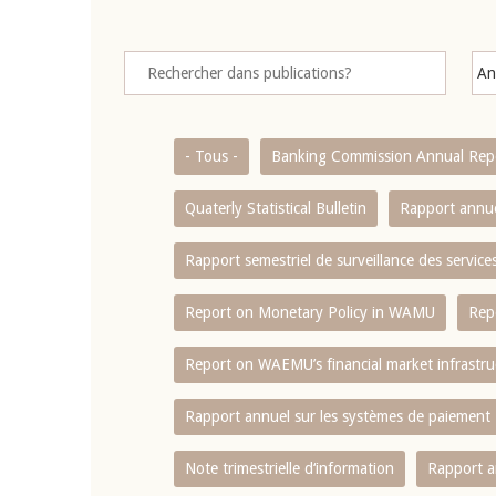
- Tous -
Banking Commission Annual Rep
Quaterly Statistical Bulletin
Rapport annue
Rapport semestriel de surveillance des servic
Report on Monetary Policy in WAMU
Rep
Report on WAEMU’s financial market infrastru
Rapport annuel sur les systèmes de paiement
Note trimestrielle d‘information
Rapport a