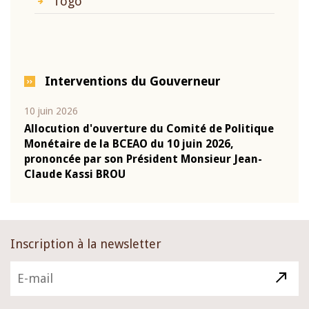
Togo
Interventions du Gouverneur
10 juin 2026
04 m
e
Allocution d'ouverture du Comité de Politique
Allo
Monétaire de la BCEAO du 10 juin 2026,
Moné
prononcée par son Président Monsieur Jean-
pron
Claude Kassi BROU
Clau
Inscription à la newsletter