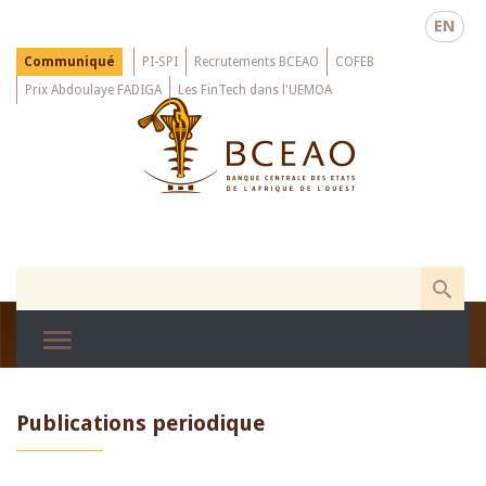
Skip
EN
to
main
Menu
Communiqué
PI-SPI
Recrutements BCEAO
COFEB
Top
content
Prix Abdoulaye FADIGA
Les FinTech dans l'UEMOA
Publications periodique