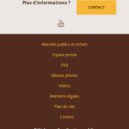
Plus d'informations ?
CONTACT
Youtube
Footer
Marchés publics et Achats
menu
Espace presse
FAQ
Albums photos
Vidéos
Mentions légales
Plan du site
Contact