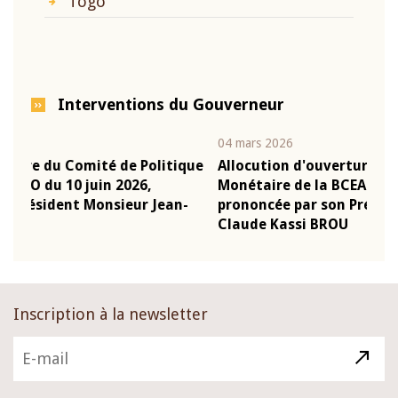
Togo
Interventions du Gouverneur
04 mars 2026
22 j
ique
Allocution d'ouverture du Comité de Politique
Mot
Monétaire de la BCEAO du 4 mars 2026,
Kas
n-
prononcée par son Président Monsieur Jean-
pré
Claude Kassi BROU
BC
Inscription à la newsletter