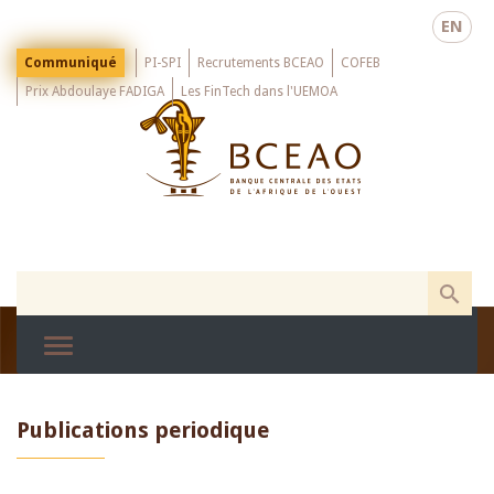
Skip
EN
to
main
Menu
Communiqué
PI-SPI
Recrutements BCEAO
COFEB
Top
content
Prix Abdoulaye FADIGA
Les FinTech dans l'UEMOA
Publications periodique