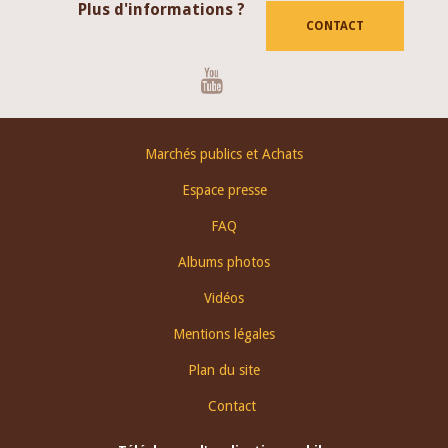
Plus d'informations ?
CONTACT
Youtube
Footer
Marchés publics et Achats
menu
Espace presse
FAQ
Albums photos
Vidéos
Mentions légales
Plan du site
Contact