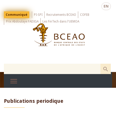
Skip
EN
to
main
Menu
Communiqué
PI-SPI
Recrutements BCEAO
COFEB
Top
content
Prix Abdoulaye FADIGA
Les FinTech dans l'UEMOA
Publications periodique