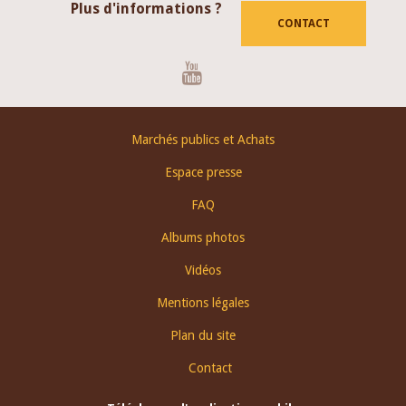
Plus d'informations ?
CONTACT
Youtube
Footer
Marchés publics et Achats
menu
Espace presse
FAQ
Albums photos
Vidéos
Mentions légales
Plan du site
Contact