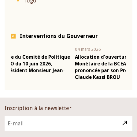
Togo
Interventions du Gouverneur
04 mars 2026
22 j
ique
Allocution d'ouverture du Comité de Politique
Mot
Monétaire de la BCEAO du 4 mars 2026,
Kas
n-
prononcée par son Président Monsieur Jean-
pré
Claude Kassi BROU
BC
Inscription à la newsletter