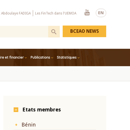
Youtube
EN
x Abdoulaye FADIGA
Les FinTech dans l'UEMOA
BCEAO NEWS
e et financier
Publications
Statistiques
Etats membres
Bénin