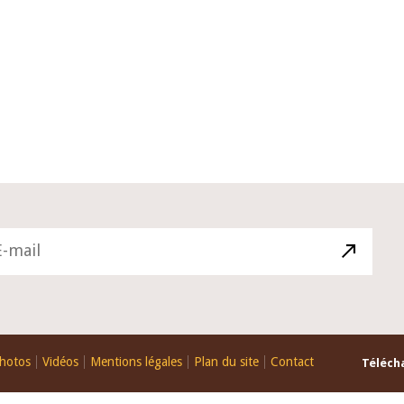
10 juin 2026
u Gouverneur Jean-
Allocution d'ouverture du Comité 
 lors de la cérémonie
Politique Monétaire de la BCEAO du
u rapport annuel 2025
juin 2026, prononcée par son Présid
Monsieur Jean-Claude Kassi BROU
hotos
Vidéos
Mentions légales
Plan du site
Contact
Télécha