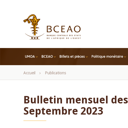
Skip
to
main
content
UMOA
BCEAO
Billets et pièces
Politique monétaire
Fil
Accueil
Publications
d'Ariane
Bulletin mensuel des 
Septembre 2023