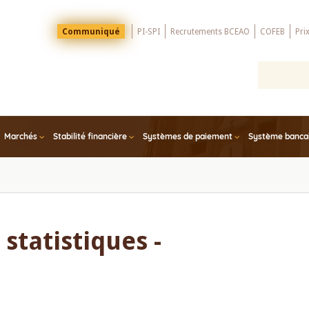
Menu
Communiqué
PI-SPI
Recrutements BCEAO
COFEB
Pri
Top
Marchés
Stabilité financière
Systèmes de paiement
Système bancair
statistiques -