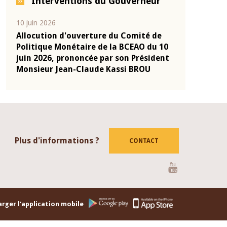
Interventions du Gouverneur
04 mars 2026
22 juillet 2026
de
Allocution d'ouverture du Comité de
Mot introdu
 10
Politique Monétaire de la BCEAO du 4
Claude Kassi
ent
mars 2026, prononcée par son Président
de présentat
Monsieur Jean-Claude Kassi BROU
de la BCEAO
Plus d'informations ?
CONTACT
Youtube
rger l'application mobile