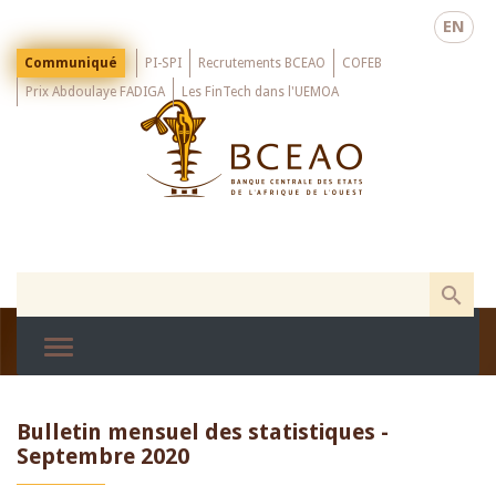
Skip
EN
to
main
Menu
Communiqué
PI-SPI
Recrutements BCEAO
COFEB
Top
content
Prix Abdoulaye FADIGA
Les FinTech dans l'UEMOA
Bulletin mensuel des statistiques -
Septembre 2020