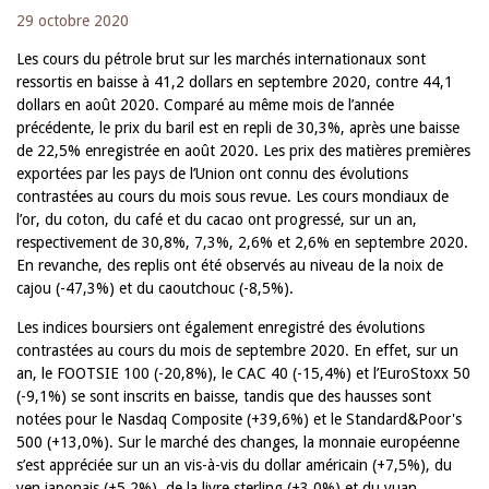
29 octobre 2020
Les cours du pétrole brut sur les marchés internationaux sont
ressortis en baisse à 41,2 dollars en septembre 2020, contre 44,1
dollars en août 2020. Comparé au même mois de l’année
précédente, le prix du baril est en repli de 30,3%, après une baisse
de 22,5% enregistrée en août 2020. Les prix des matières premières
exportées par les pays de l’Union ont connu des évolutions
contrastées au cours du mois sous revue. Les cours mondiaux de
l’or, du coton, du café et du cacao ont progressé, sur un an,
respectivement de 30,8%, 7,3%, 2,6% et 2,6% en septembre 2020.
En revanche, des replis ont été observés au niveau de la noix de
cajou (-47,3%) et du caoutchouc (-8,5%).
Les indices boursiers ont également enregistré des évolutions
contrastées au cours du mois de septembre 2020. En effet, sur un
an, le FOOTSIE 100 (-20,8%), le CAC 40 (-15,4%) et l’EuroStoxx 50
(-9,1%) se sont inscrits en baisse, tandis que des hausses sont
notées pour le Nasdaq Composite (+39,6%) et le Standard&Poor's
500 (+13,0%). Sur le marché des changes, la monnaie européenne
s’est appréciée sur un an vis-à-vis du dollar américain (+7,5%), du
yen japonais (+5,2%), de la livre sterling (+3,0%) et du yuan