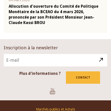
04 mars 2026
22 ju
que
Allocution d'ouverture du Comité de Politique
Mot 
Monétaire de la BCEAO du 4 mars 2026,
Kass
-
prononcée par son Président Monsieur Jean-
prés
Claude Kassi BROU
BCE
Inscription à la newsletter
Plus d'informations ?
CONTACT
Youtube
Footer
Marchés publics et Achats
menu