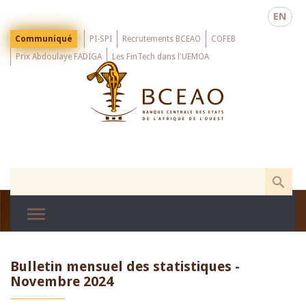
Skip
EN
to
main
Menu
Communiqué
PI-SPI
Recrutements BCEAO
COFEB
Top
content
Prix Abdoulaye FADIGA
Les FinTech dans l'UEMOA
Bulletin mensuel des statistiques -
Novembre 2024