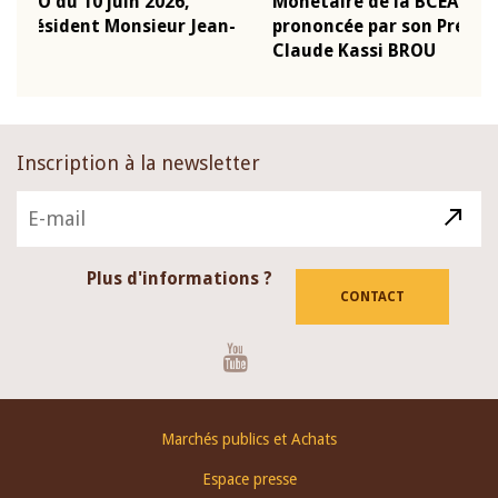
Monétaire de la BCEAO du 4 mars 2026,
Ka
an-
prononcée par son Président Monsieur Jean-
pr
Claude Kassi BROU
B
Inscription à la newsletter
Plus d'informations ?
CONTACT
Youtube
Footer
Marchés publics et Achats
menu
Espace presse