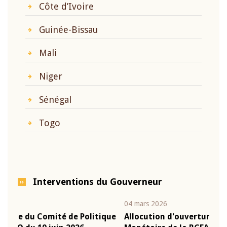
Côte d’Ivoire
Guinée-Bissau
Mali
Niger
Sénégal
Togo
Interventions du Gouverneur
04 mars 2026
22 
tique
Allocution d'ouverture du Comité de Politique
Mo