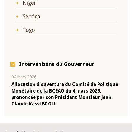
Niger
Sénégal
Togo
Interventions du Gouverneur
04 mars 2026
22 ju
que
Allocution d'ouverture du Comité de Politique
Mot 
Monétaire de la BCEAO du 4 mars 2026,
Kass
-
prononcée par son Président Monsieur Jean-
prés
Claude Kassi BROU
BCE