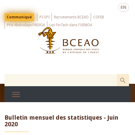
Skip
EN
to
main
Menu
Communiqué
PI-SPI
Recrutements BCEAO
COFEB
Top
content
Prix Abdoulaye FADIGA
Les FinTech dans l'UEMOA
Bulletin mensuel des statistiques - Juin
2020