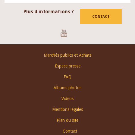
Plus d'informations ?
CONTACT
Youtube
Footer
Marchés publics et Achats
menu
Espace presse
FAQ
Albums photos
Vidéos
Mentions légales
Plan du site
Contact