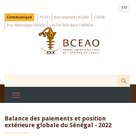
Skip
EN
to
main
Menu
Communiqué
PI-SPI
Recrutements BCEAO
COFEB
Top
content
Prix Abdoulaye FADIGA
Les FinTech dans l'UEMOA
Balance des paiements et position
extérieure globale du Sénégal - 2022