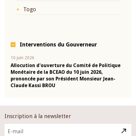
Togo
Interventions du Gouverneur
10 juin 2026
04 m
e
Allocution d'ouverture du Comité de Politique
Allo
Monétaire de la BCEAO du 10 juin 2026,
Moné
prononcée par son Président Monsieur Jean-
pron
Claude Kassi BROU
Clau
Inscription à la newsletter