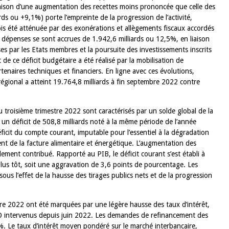
aison d’une augmentation des recettes moins prononcée que celle des
ds ou +9,1%) porte l’empreinte de la progression de l’activité,
22 juillet 2026
is été atténuée par des exonérations et allègements fiscaux accordés
ture du Comité de
Mot introductif du Gouverneur Jean
les dépenses se sont accrues de 1.942,6 milliards ou 12,5%, en liaison
e de la BCEAO du 4
Claude Kassi BROU lors de la cérém
es par les Etats membres et la poursuite des investissements inscrits
ée par son Président
de présentation du rapport annuel 
 ce déficit budgétaire a été réalisé par la mobilisation de
ude Kassi BROU
de la BCEAO
tenaires techniques et financiers. En ligne avec ces évolutions,
 régional a atteint 19.764,8 milliards à fin septembre 2022 contre
troisième trimestre 2022 sont caractérisés par un solde global de la
 un déficit de 508,8 milliards noté à la même période de l’année
ficit du compte courant, imputable pour l’essentiel à la dégradation
ent de la facture alimentaire et énergétique. L’augmentation des
ement contribué. Rapporté au PIB, le déficit courant s’est établi à
us tôt, soit une aggravation de 3,6 points de pourcentage. Les
sous l’effet de la hausse des tirages publics nets et de la progression
re 2022 ont été marquées par une légère hausse des taux d’intérêt,
AO intervenus depuis juin 2022. Les demandes de refinancement des
. Le taux d’intérêt moyen pondéré sur le marché interbancaire,