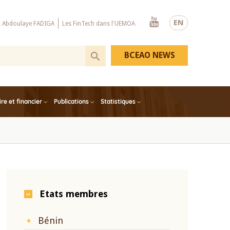
Youtube
EN
x Abdoulaye FADIGA
Les FinTech dans l'UEMOA
BCEAO NEWS
e et financier
Publications
Statistiques
Etats membres
Bénin