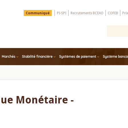
Menu
Communiqué
PI-SPI
Recrutements BCEAO
COFEB
Pri
Top
Marchés
Stabilité financière
Systèmes de paiement
Système bancair
que Monétaire -