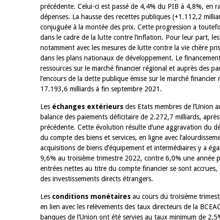
précédente. Celui-ci est passé de 4,4% du PIB à 4,8%, en r
dépenses. La hausse des recettes publiques (+1.112,2 milliar
 juin 2026
04 mars 2026
conjuguée à la montée des prix. Cette progression a toutefo
llocution d'ouverture du Comité de
Allocution d'ouver
dans le cadre de la lutte contre l’inflation. Pour leur part, 
olitique Monétaire de la BCEAO du 10
Politique Monétair
notamment avec les mesures de lutte contre la vie chère pris
uin 2026, prononcée par son Président
mars 2026, prononc
dans les plans nationaux de développement. Le financement de
onsieur Jean-Claude Kassi BROU
Monsieur Jean-Cla
ressources sur le marché financier régional et auprès des par
l’encours de la dette publique émise sur le marché financier
17.193,6 milliards à fin septembre 2021.
Les
échanges extérieurs
des Etats membres de l’Union au 
balance des paiements déficitaire de 2.272,7 milliards, après
précédente. Cette évolution résulte d’une aggravation du dé
du compte des biens et services, en ligne avec l’alourdissem
acquisitions de biens d’équipement et intermédiaires y a égal
9,6% au troisième trimestre 2022, contre 6,0% une année pl
entrées nettes au titre du compte financier se sont accrues, 
des investissements directs étrangers.
Les
conditions monétaires
au cours du troisième trimest
en lien avec les relèvements des taux directeurs de la BCE
banques de l’Union ont été servies au taux minimum de 2,5%