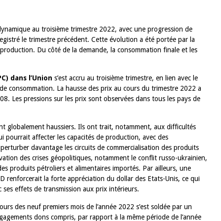
e dynamique au troisième trimestre 2022, avec une progression de
istré le trimestre précédent. Cette évolution a été portée par la
 production. Du côté de la demande, la consommation finale et les
C) dans l’Union
s’est accru au troisième trimestre, en lien avec le
nde consommation. La hausse des prix au cours du trimestre 2022 a
008. Les pressions sur les prix sont observées dans tous les pays de
t globalement haussiers. Ils ont trait, notamment, aux difficultés
ui pourrait affecter les capacités de production, avec des
erturber davantage les circuits de commercialisation des produits
vation des crises géopolitiques, notamment le conflit russo-ukrainien,
es produits pétroliers et alimentaires importés. Par ailleurs, une
ED renforcerait la forte appréciation du dollar des Etats-Unis, ce qui
c ses effets de transmission aux prix intérieurs.
ours des neuf premiers mois de l’année 2022 s’est soldée par un
ngagements dons compris, par rapport à la même période de l’année