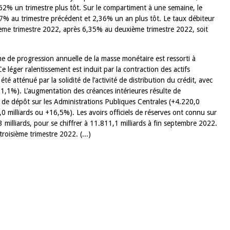
62% un trimestre plus tôt. Sur le compartiment à une semaine, le
37% au trimestre précédent et 2,36% un an plus tôt. Le taux débiteur
sième trimestre 2022, après 6,35% au deuxième trimestre 2022, soit
me de progression annuelle de la masse monétaire est ressorti à
léger ralentissement est induit par la contraction des actifs
été atténué par la solidité de l’activité de distribution du crédit, avec
21,1%). L’augmentation des créances intérieures résulte de
s de dépôt sur les Administrations Publiques Centrales (+4.220,0
0 milliards ou +16,5%). Les avoirs officiels de réserves ont connu sur
3 milliards, pour se chiffrer à 11.811,1 milliards à fin septembre 2022.
troisième trimestre 2022. (...)