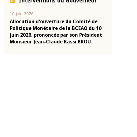
Interventions du Gouverneur
10 juin 2026
04 mars 2026
-
Allocution d'ouverture du Comité de
Allocution d
onie
Politique Monétaire de la BCEAO du 10
Politique Mo
2025
juin 2026, prononcée par son Président
mars 2026, p
Monsieur Jean-Claude Kassi BROU
Monsieur Je