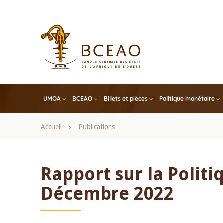
Skip
to
main
content
UMOA
BCEAO
Billets et pièces
Politique monétaire
Fil
Accueil
Publications
d'Ariane
Rapport sur la Politi
Décembre 2022