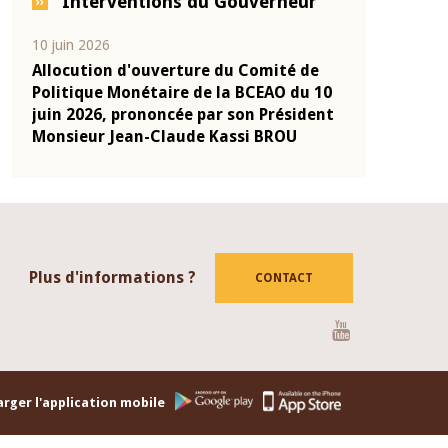
Interventions du Gouverneur
04 mars 2026
22 juillet 2026
de
Allocution d'ouverture du Comité de
Mot introdu
 10
Politique Monétaire de la BCEAO du 4
Claude Kassi
ent
mars 2026, prononcée par son Président
de présentat
Monsieur Jean-Claude Kassi BROU
de la BCEAO
Plus d'informations ?
CONTACT
Youtube
rger l'application mobile