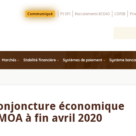
Menu
Communiqué
PI-SPI
Recrutements BCEAO
COFEB
Pri
Top
Marchés
Stabilité financière
Systèmes de paiement
Système bancair
conjoncture économique
MOA à fin avril 2020