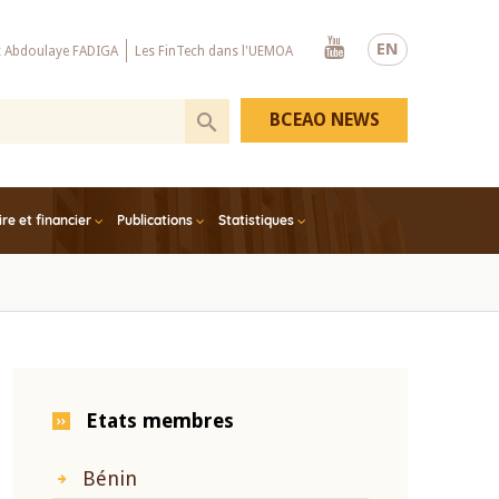
Youtube
EN
x Abdoulaye FADIGA
Les FinTech dans l'UEMOA
BCEAO NEWS
e et financier
Publications
Statistiques
Etats membres
Bénin