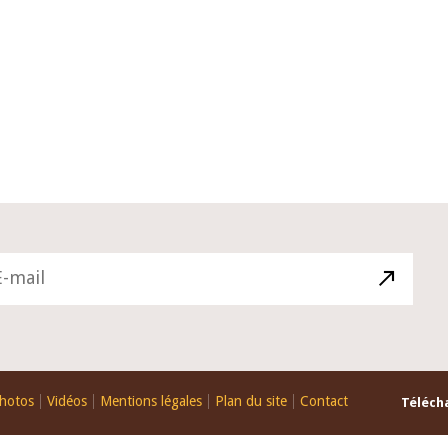
10 juin 2026
u Gouverneur Jean-
Allocution d'ouverture du Comité 
 lors de la cérémonie
Politique Monétaire de la BCEAO du
u rapport annuel 2025
juin 2026, prononcée par son Présid
Monsieur Jean-Claude Kassi BROU
hotos
Vidéos
Mentions légales
Plan du site
Contact
Télécha