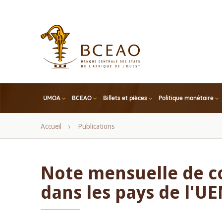
Skip
to
main
content
UMOA
BCEAO
Billets et pièces
Politique monétaire
Fil
Accueil
Publications
d'Ariane
Note mensuelle de 
dans les pays de l'UE