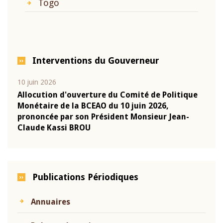
Togo
Interventions du Gouverneur
10 juin 2026
04 m
e
Allocution d'ouverture du Comité de Politique
Allo
Monétaire de la BCEAO du 10 juin 2026,
Moné
prononcée par son Président Monsieur Jean-
pron
Claude Kassi BROU
Clau
Publications Périodiques
Annuaires