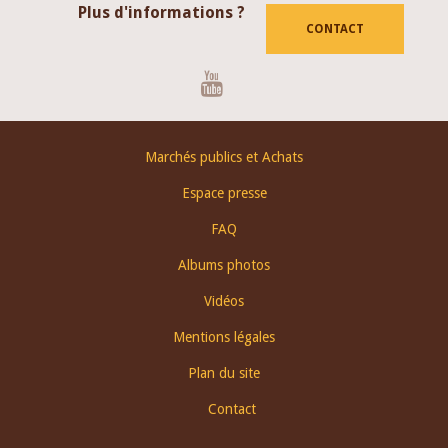
Plus d'informations ?
CONTACT
Youtube
Footer
Marchés publics et Achats
menu
Espace presse
FAQ
Albums photos
Vidéos
Mentions légales
Plan du site
Contact