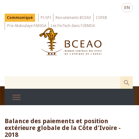
Skip
EN
to
main
Menu
Communiqué
PI-SPI
Recrutements BCEAO
COFEB
Top
content
Prix Abdoulaye FADIGA
Les FinTech dans l'UEMOA
Balance des paiements et position
extérieure globale de la Côte d'Ivoire -
2018