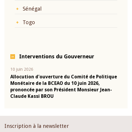
Sénégal
Togo
Interventions du Gouverneur
10 juin 2026
04 m
e
Allocution d'ouverture du Comité de Politique
Allo
Monétaire de la BCEAO du 10 juin 2026,
Moné
prononcée par son Président Monsieur Jean-
pron
Claude Kassi BROU
Clau
Inscription à la newsletter