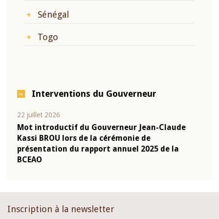
Sénégal
Togo
Interventions du Gouverneur
22 juillet 2026
10 ju
que
Mot introductif du Gouverneur Jean-Claude
Allo
Kassi BROU lors de la cérémonie de
Moné
-
présentation du rapport annuel 2025 de la
pron
BCEAO
Clau
Inscription à la newsletter