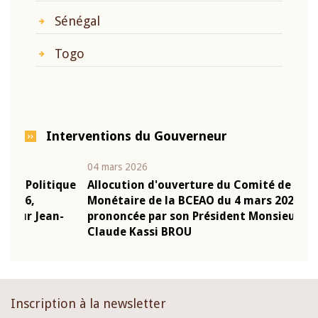
Sénégal
Togo
Interventions du Gouverneur
04 mars 2026
22 ju
que
Allocution d'ouverture du Comité de Politique
Mot 
Monétaire de la BCEAO du 4 mars 2026,
Kass
-
prononcée par son Président Monsieur Jean-
prés
Claude Kassi BROU
BCE
Inscription à la newsletter