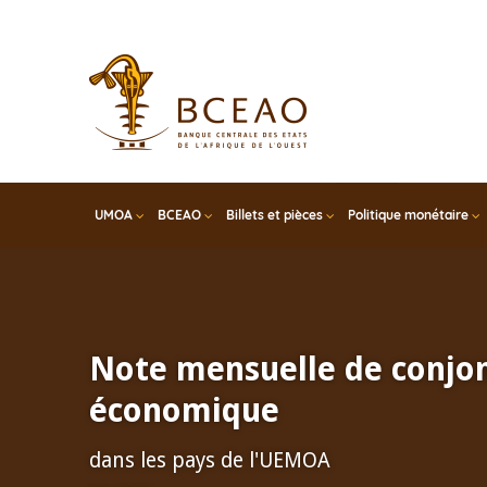
Skip
to
main
content
UMOA
BCEAO
Billets et pièces
Politique monétaire
Note mensuelle de conjo
économique
dans les pays de l'UEMOA