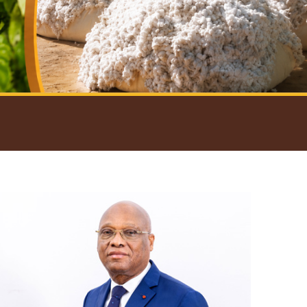
introductif du Gouverneur
Open
configuration
options