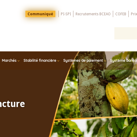
Menu
Communiqué
PI-SPI
Recrutements BCEAO
COFEB
Pri
Top
Marchés
Stabilité financière
Systèmes de paiement
Système bancair
ncture