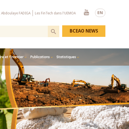
Youtube
EN
x Abdoulaye FADIGA
Les FinTech dans l'UEMOA
BCEAO NEWS
e et financier
Publications
Statistiques