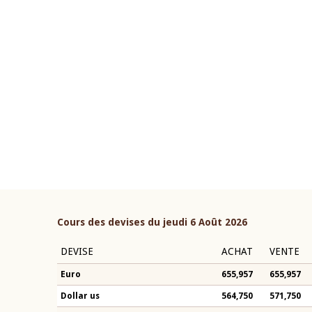
22 juillet 2026
ouverture du Comité de
Mot introductif du Gouvern
étaire de la BCEAO du 4 mars
Claude Kassi BROU lors de l
ée par son Président
présentation du rapport ann
n-Claude Kassi BROU
BCEAO
Cours des devises du jeudi 6 Août 2026
DEVISE
ACHAT
VENTE
Euro
655,957
655,957
Dollar us
564,750
571,750