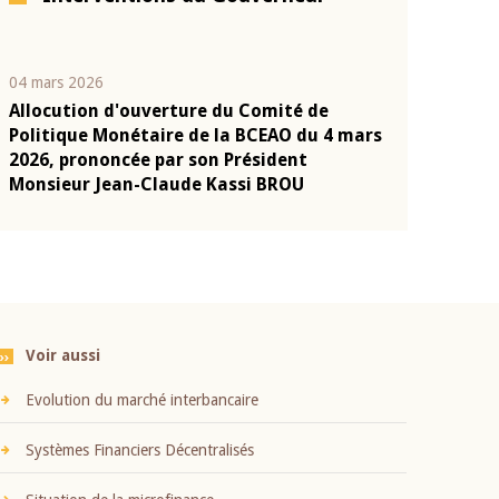
04 mars 2026
22 juillet 2026
Allocution d'ouverture du Comité de
Mot introduc
n
Politique Monétaire de la BCEAO du 4 mars
Claude Kassi
2026, prononcée par son Président
présentation
Monsieur Jean-Claude Kassi BROU
BCEAO
Voir aussi
Evolution du marché interbancaire
Systèmes Financiers Décentralisés