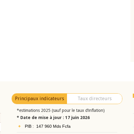
10 juin 2026
eur Jean-
Allocution d'ouverture du Comité de
a cérémonie de
Politique Monétaire de la BCEAO du 10 jui
uel 2025 de la
2026, prononcée par son Président
Monsieur Jean-Claude Kassi BROU
Principaux indicateurs
Taux directeurs
*estimations 2025 (sauf pour le taux d’inflation)
* Date de mise à jour : 17 juin 2026
PIB : 147 960 Mds Fcfa