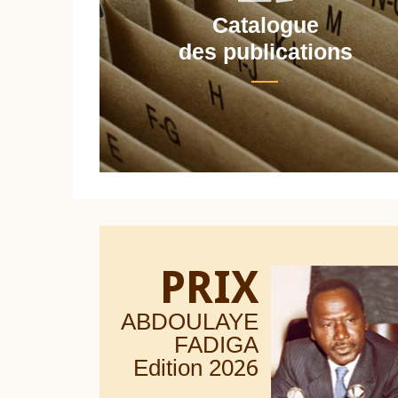
Catalogue
nt
des publications
PRIX
ABDOULAYE
FADIGA
Edition 20
26