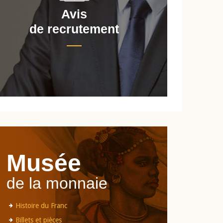
Avis
de recrutement
d
Musée
de la monnaie
Histoire du Franc
Billets et pièces