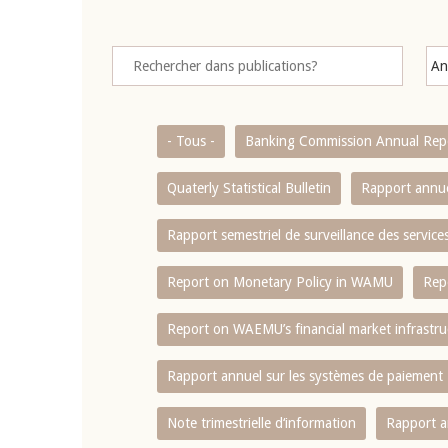
- Tous -
Banking Commission Annual Rep
Quaterly Statistical Bulletin
Rapport annue
Rapport semestriel de surveillance des servic
Report on Monetary Policy in WAMU
Rep
Report on WAEMU’s financial market infrastru
Rapport annuel sur les systèmes de paiement
Note trimestrielle d‘information
Rapport a