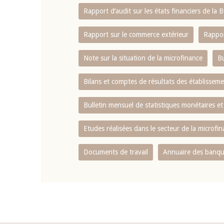
Rapport d‘audit sur les états financiers de la
Rapport sur le commerce extérieur
Rappor
Note sur la situation de la microfinance
Bu
Bilans et comptes de résultats des établissem
Bulletin mensuel de statistiques monétaires et
Etudes réalisées dans le secteur de la microfi
Documents de travail
Annuaire des banque