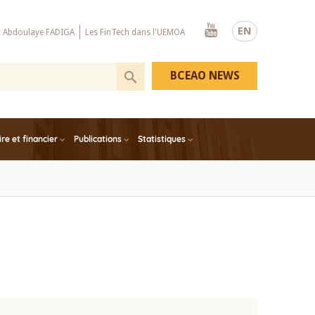
Youtube
EN
x Abdoulaye FADIGA
Les FinTech dans l'UEMOA
BCEAO NEWS
e et financier
Publications
Statistiques