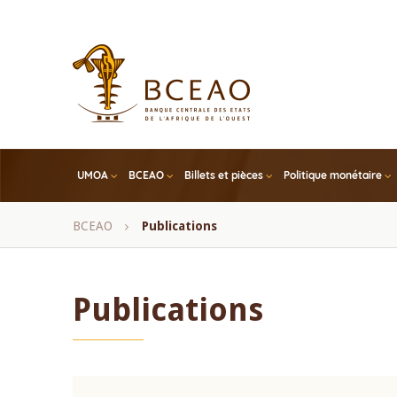
Skip
to
main
content
UMOA
BCEAO
Billets et pièces
Politique monétaire
Fil
BCEAO
Publications
d'Ariane
Publications