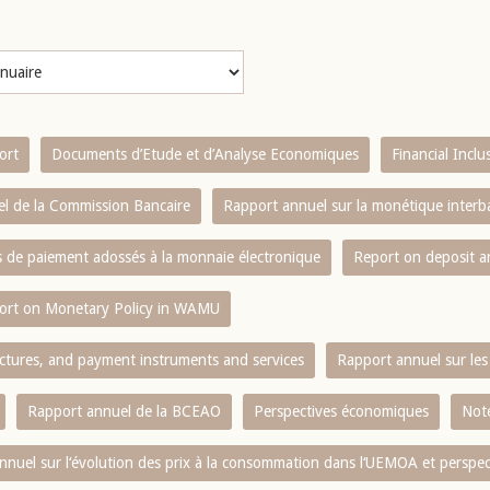
ort
Documents d’Etude et d’Analyse Economiques
Financial Incl
l de la Commission Bancaire
Rapport annuel sur la monétique inter
es de paiement adossés à la monnaie électronique
Report on deposit 
ort on Monetary Policy in WAMU
ctures, and payment instruments and services
Rapport annuel sur les 
Rapport annuel de la BCEAO
Perspectives économiques
Note
nnuel sur l‘évolution des prix à la consommation dans l‘UEMOA et perspec