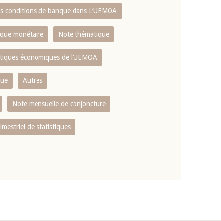
es conditions de banque dans L‘UEMOA
tique monétaire
Note thématique
istiques économiques de l‘UEMOA
que
Autres
Note mensuelle de conjoncture
rimestriel de statistiques