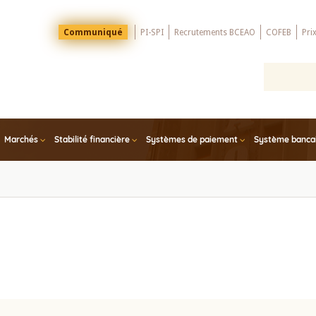
Menu
Communiqué
PI-SPI
Recrutements BCEAO
COFEB
Pri
Top
Marchés
Stabilité financière
Systèmes de paiement
Système bancair