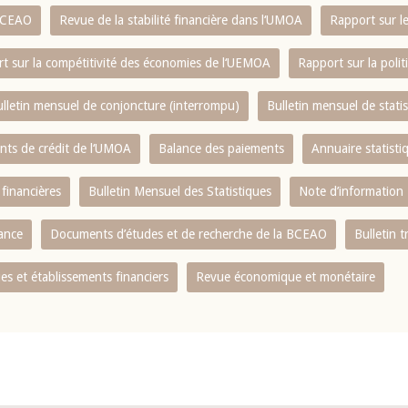
 BCEAO
Revue de la stabilité financière dans l‘UMOA
Rapport sur l
t sur la compétitivité des économies de l‘UEMOA
Rapport sur la poli
lletin mensuel de conjoncture (interrompu)
Bulletin mensuel de stat
ents de crédit de l‘UMOA
Balance des paiements
Annuaire statisti
 financières
Bulletin Mensuel des Statistiques
Note d’information
nance
Documents d’études et de recherche de la BCEAO
Bulletin t
s et établissements financiers
Revue économique et monétaire