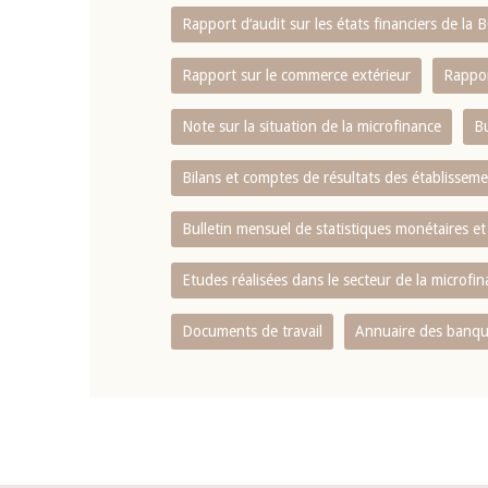
Rapport d‘audit sur les états financiers de la
Rapport sur le commerce extérieur
Rappor
Note sur la situation de la microfinance
Bu
Bilans et comptes de résultats des établissem
Bulletin mensuel de statistiques monétaires et
Etudes réalisées dans le secteur de la microfi
Documents de travail
Annuaire des banque