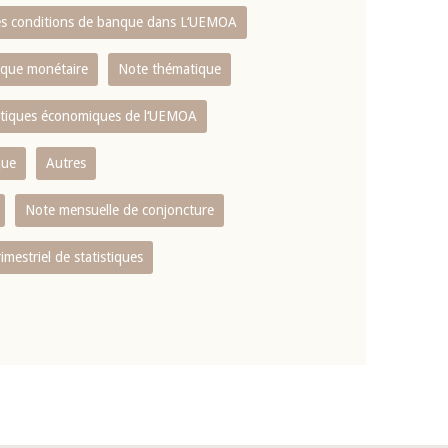
es conditions de banque dans L‘UEMOA
tique monétaire
Note thématique
istiques économiques de l‘UEMOA
que
Autres
Note mensuelle de conjoncture
rimestriel de statistiques