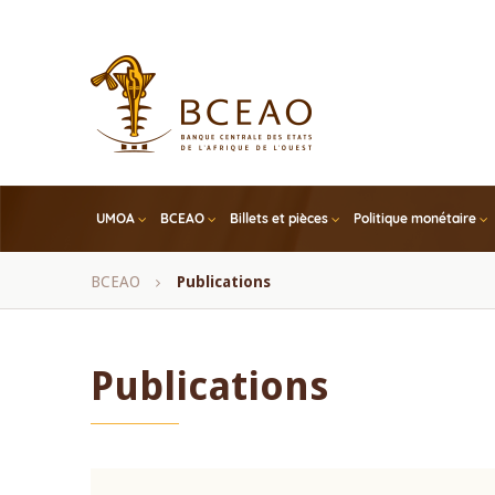
Skip
to
main
content
UMOA
BCEAO
Billets et pièces
Politique monétaire
Fil
BCEAO
Publications
d'Ariane
Publications