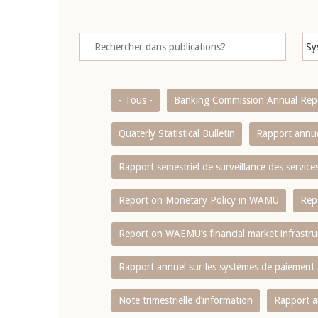
- Tous -
Banking Commission Annual Rep
Quaterly Statistical Bulletin
Rapport annue
Rapport semestriel de surveillance des servic
Report on Monetary Policy in WAMU
Rep
Report on WAEMU’s financial market infrastru
Rapport annuel sur les systèmes de paiement
Note trimestrielle d‘information
Rapport a