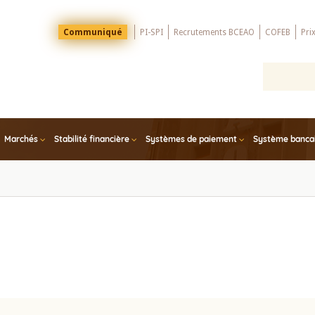
Menu
Communiqué
PI-SPI
Recrutements BCEAO
COFEB
Pri
Top
Marchés
Stabilité financière
Systèmes de paiement
Système bancair