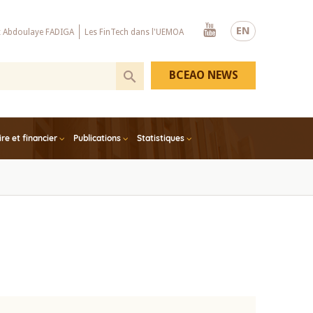
Youtube
EN
x Abdoulaye FADIGA
Les FinTech dans l'UEMOA
BCEAO NEWS
e et financier
Publications
Statistiques