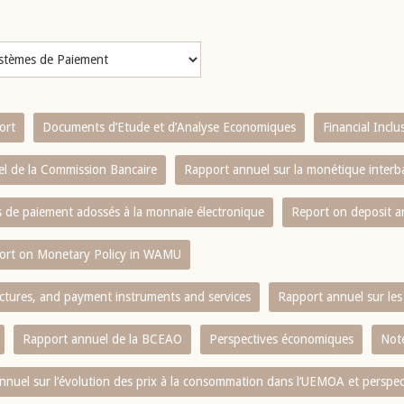
ort
Documents d’Etude et d’Analyse Economiques
Financial Incl
l de la Commission Bancaire
Rapport annuel sur la monétique inter
es de paiement adossés à la monnaie électronique
Report on deposit 
ort on Monetary Policy in WAMU
ctures, and payment instruments and services
Rapport annuel sur les 
Rapport annuel de la BCEAO
Perspectives économiques
Note
nnuel sur l‘évolution des prix à la consommation dans l‘UEMOA et perspec