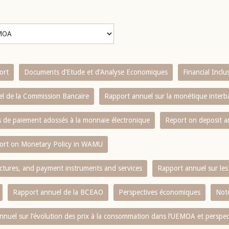
ort
Documents d’Etude et d’Analyse Economiques
Financial Incl
l de la Commission Bancaire
Rapport annuel sur la monétique inter
es de paiement adossés à la monnaie électronique
Report on deposit 
ort on Monetary Policy in WAMU
ctures, and payment instruments and services
Rapport annuel sur les 
Rapport annuel de la BCEAO
Perspectives économiques
Note
nnuel sur l‘évolution des prix à la consommation dans l‘UEMOA et perspec