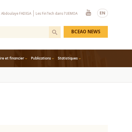
Youtube
EN
x Abdoulaye FADIGA
Les FinTech dans l'UEMOA
BCEAO NEWS
e et financier
Publications
Statistiques