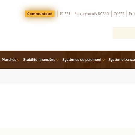
Menu
Communiqué
PI-SPI
Recrutements BCEAO
COFEB
Pri
Top
Marchés
Stabilité financière
Systèmes de paiement
Système bancair