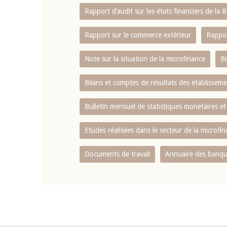
Rapport d‘audit sur les états financiers de la
Rapport sur le commerce extérieur
Rappor
Note sur la situation de la microfinance
Bu
Bilans et comptes de résultats des établissem
Bulletin mensuel de statistiques monétaires et
Etudes réalisées dans le secteur de la microfi
Documents de travail
Annuaire des banque