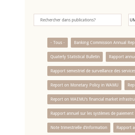
- Tous -
Banking Commission Annual Rep
Quaterly Statistical Bulletin
Rapport annue
Rapport semestriel de surveillance des servic
Report on Monetary Policy in WAMU
Rep
Report on WAEMU’s financial market infrastru
Rapport annuel sur les systèmes de paiement
Note trimestrielle d‘information
Rapport a