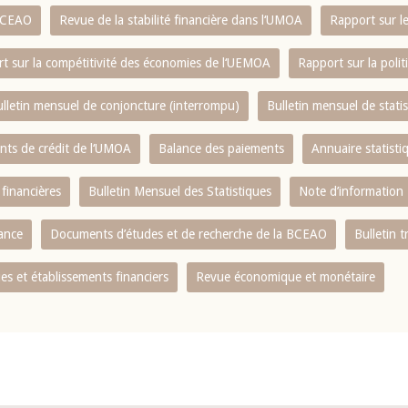
 BCEAO
Revue de la stabilité financière dans l‘UMOA
Rapport sur l
t sur la compétitivité des économies de l‘UEMOA
Rapport sur la poli
lletin mensuel de conjoncture (interrompu)
Bulletin mensuel de stat
ents de crédit de l‘UMOA
Balance des paiements
Annuaire statisti
 financières
Bulletin Mensuel des Statistiques
Note d’information
nance
Documents d’études et de recherche de la BCEAO
Bulletin t
s et établissements financiers
Revue économique et monétaire