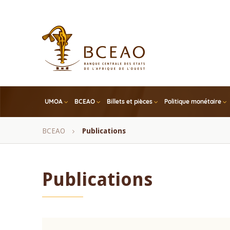
Skip
to
main
content
UMOA
BCEAO
Billets et pièces
Politique monétaire
Fil
BCEAO
Publications
d'Ariane
Publications