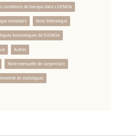
es conditions de banque dans L‘UEMOA
tique monétaire
Note thématique
istiques économiques de l‘UEMOA
que
Autres
Note mensuelle de conjoncture
rimestriel de statistiques