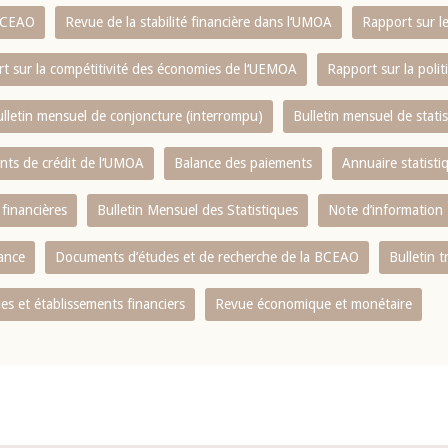
 BCEAO
Revue de la stabilité financière dans l‘UMOA
Rapport sur l
t sur la compétitivité des économies de l‘UEMOA
Rapport sur la poli
lletin mensuel de conjoncture (interrompu)
Bulletin mensuel de stat
ents de crédit de l‘UMOA
Balance des paiements
Annuaire statisti
 financières
Bulletin Mensuel des Statistiques
Note d’information
nance
Documents d’études et de recherche de la BCEAO
Bulletin t
s et établissements financiers
Revue économique et monétaire