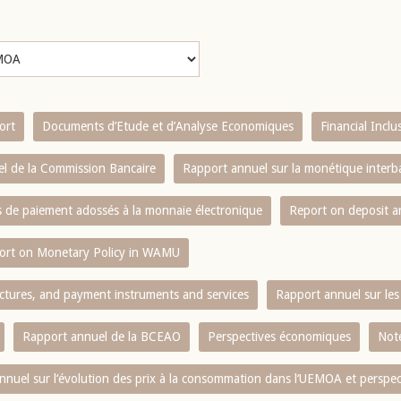
ort
Documents d’Etude et d’Analyse Economiques
Financial Incl
l de la Commission Bancaire
Rapport annuel sur la monétique inter
es de paiement adossés à la monnaie électronique
Report on deposit 
ort on Monetary Policy in WAMU
ctures, and payment instruments and services
Rapport annuel sur les 
Rapport annuel de la BCEAO
Perspectives économiques
Note
nnuel sur l‘évolution des prix à la consommation dans l‘UEMOA et perspec