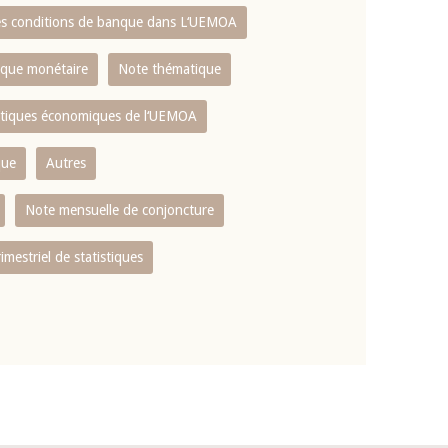
es conditions de banque dans L‘UEMOA
tique monétaire
Note thématique
istiques économiques de l‘UEMOA
que
Autres
Note mensuelle de conjoncture
rimestriel de statistiques