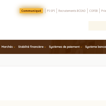
Menu
Communiqué
PI-SPI
Recrutements BCEAO
COFEB
Pri
Top
Marchés
Stabilité financière
Systèmes de paiement
Système bancair