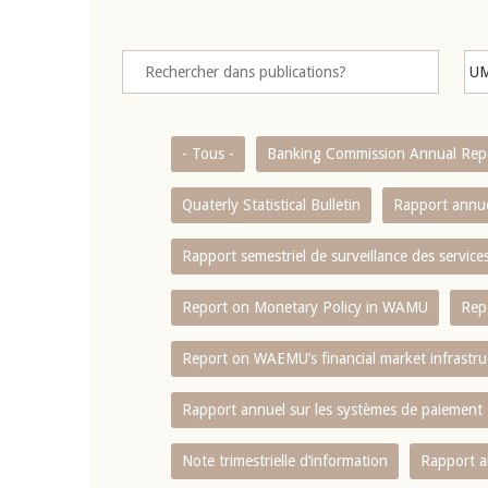
- Tous -
Banking Commission Annual Rep
Quaterly Statistical Bulletin
Rapport annue
Rapport semestriel de surveillance des servic
Report on Monetary Policy in WAMU
Rep
Report on WAEMU’s financial market infrastru
Rapport annuel sur les systèmes de paiement
Note trimestrielle d‘information
Rapport a