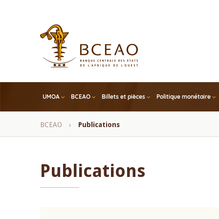
Skip
to
main
content
UMOA
BCEAO
Billets et pièces
Politique monétaire
Fil
BCEAO
Publications
d'Ariane
Publications