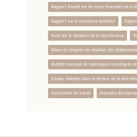
Rapport d‘audit sur les états financiers de la
Rapport sur le commerce extérieur
Rappor
Note sur la situation de la microfinance
Bu
Bilans et comptes de résultats des établissem
Bulletin mensuel de statistiques monétaires et
Etudes réalisées dans le secteur de la microfi
Documents de travail
Annuaire des banque