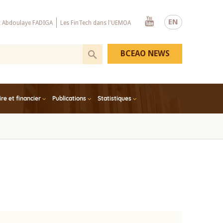
Youtube
EN
x Abdoulaye FADIGA
Les FinTech dans l'UEMOA
BCEAO NEWS
e et financier
Publications
Statistiques