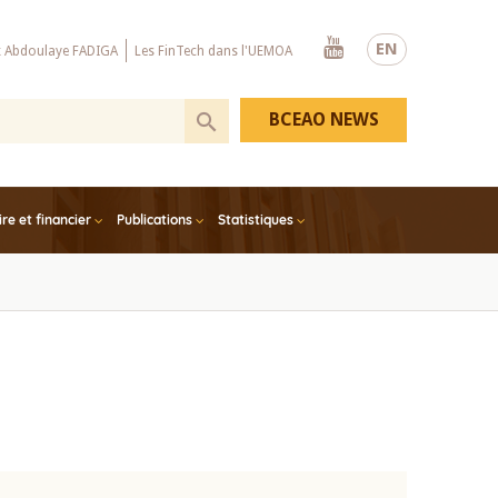
Youtube
EN
x Abdoulaye FADIGA
Les FinTech dans l'UEMOA
BCEAO NEWS
e et financier
Publications
Statistiques