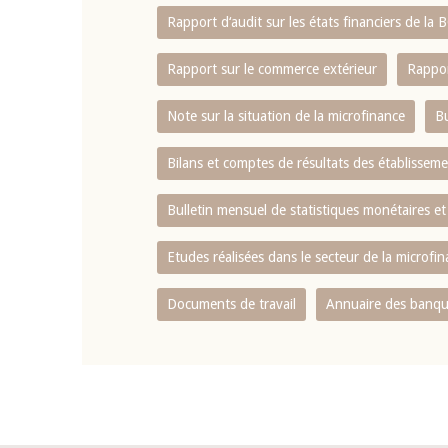
Rapport d‘audit sur les états financiers de la
Rapport sur le commerce extérieur
Rappor
Note sur la situation de la microfinance
Bu
Bilans et comptes de résultats des établissem
Bulletin mensuel de statistiques monétaires et
Etudes réalisées dans le secteur de la microfi
Documents de travail
Annuaire des banque