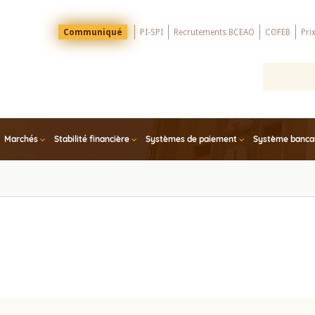
Menu
Communiqué
PI-SPI
Recrutements BCEAO
COFEB
Pri
Top
Marchés
Stabilité financière
Systèmes de paiement
Système bancair