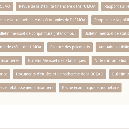
 BCEAO
Revue de la stabilité financière dans l‘UMOA
Rapport sur l
t sur la compétitivité des économies de l‘UEMOA
Rapport sur la poli
lletin mensuel de conjoncture (interrompu)
Bulletin mensuel de stat
ents de crédit de l‘UMOA
Balance des paiements
Annuaire statisti
 financières
Bulletin Mensuel des Statistiques
Note d’information
nance
Documents d’études et de recherche de la BCEAO
Bulletin t
s et établissements financiers
Revue économique et monétaire