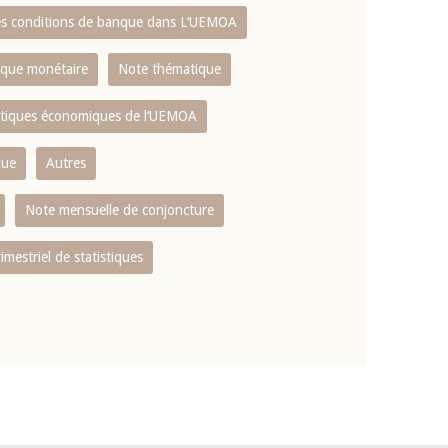
es conditions de banque dans L‘UEMOA
tique monétaire
Note thématique
istiques économiques de l‘UEMOA
que
Autres
Note mensuelle de conjoncture
rimestriel de statistiques