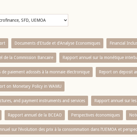
ort
Documents d’Etude et d’Analyse Economiques
Financial Incl
l de la Commission Bancaire
Rapport annuel sur la monétique inter
es de paiement adossés à la monnaie électronique
Report on deposit 
ort on Monetary Policy in WAMU
ctures, and payment instruments and services
Rapport annuel sur les 
Rapport annuel de la BCEAO
Perspectives économiques
Note
nnuel sur l‘évolution des prix à la consommation dans l‘UEMOA et perspec