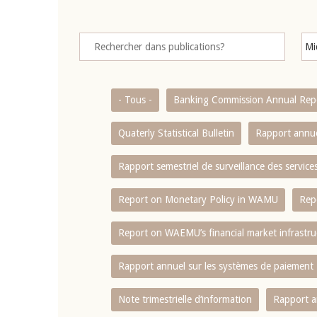
- Tous -
Banking Commission Annual Rep
Quaterly Statistical Bulletin
Rapport annue
Rapport semestriel de surveillance des servic
Report on Monetary Policy in WAMU
Rep
Report on WAEMU’s financial market infrastru
Rapport annuel sur les systèmes de paiement
Note trimestrielle d‘information
Rapport a