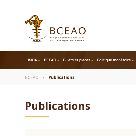
Skip
to
main
content
UMOA
BCEAO
Billets et pièces
Politique monétaire
Fil
BCEAO
Publications
d'Ariane
Publications