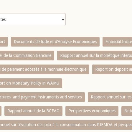
ort
Documents d’Etude et d’Analyse Economiques
Financial Incl
l de la Commission Bancaire
Rapport annuel sur la monétique inter
es de paiement adossés à la monnaie électronique
Report on deposit 
ort on Monetary Policy in WAMU
ctures, and payment instruments and services
Rapport annuel sur les 
Rapport annuel de la BCEAO
Perspectives économiques
Note
nnuel sur l‘évolution des prix à la consommation dans l‘UEMOA et perspec