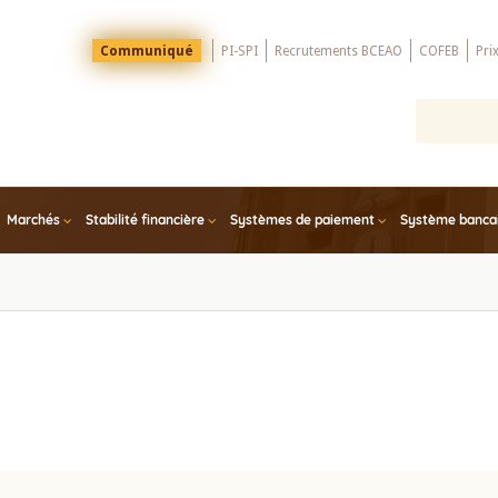
Menu
Communiqué
PI-SPI
Recrutements BCEAO
COFEB
Pri
Top
Marchés
Stabilité financière
Systèmes de paiement
Système bancair