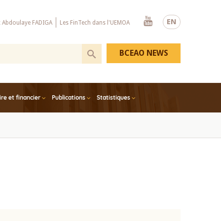
Youtube
EN
x Abdoulaye FADIGA
Les FinTech dans l'UEMOA
BCEAO NEWS
e et financier
Publications
Statistiques