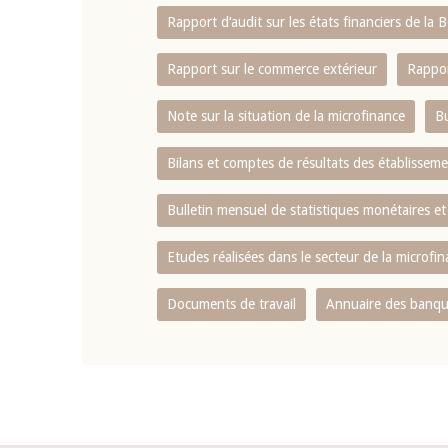
Rapport d‘audit sur les états financiers de la
Rapport sur le commerce extérieur
Rappor
Note sur la situation de la microfinance
Bu
Bilans et comptes de résultats des établissem
Bulletin mensuel de statistiques monétaires et
Etudes réalisées dans le secteur de la microfi
Documents de travail
Annuaire des banque