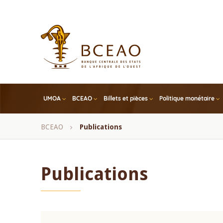
Skip
to
main
content
UMOA
BCEAO
Billets et pièces
Politique monétaire
Fil
BCEAO
Publications
d'Ariane
Publications