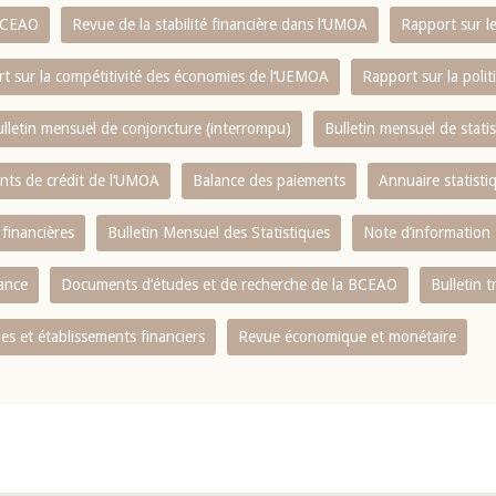
 BCEAO
Revue de la stabilité financière dans l‘UMOA
Rapport sur l
t sur la compétitivité des économies de l‘UEMOA
Rapport sur la poli
lletin mensuel de conjoncture (interrompu)
Bulletin mensuel de stat
ents de crédit de l‘UMOA
Balance des paiements
Annuaire statisti
 financières
Bulletin Mensuel des Statistiques
Note d’information
nance
Documents d’études et de recherche de la BCEAO
Bulletin t
s et établissements financiers
Revue économique et monétaire