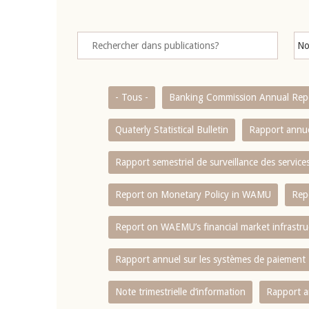
- Tous -
Banking Commission Annual Rep
Quaterly Statistical Bulletin
Rapport annue
Rapport semestriel de surveillance des servic
Report on Monetary Policy in WAMU
Rep
Report on WAEMU’s financial market infrastru
Rapport annuel sur les systèmes de paiement
Note trimestrielle d‘information
Rapport a