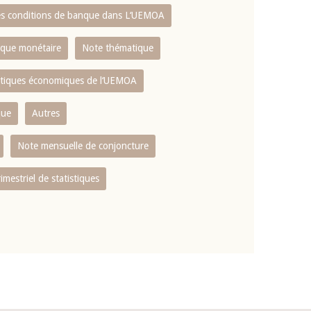
es conditions de banque dans L‘UEMOA
tique monétaire
Note thématique
istiques économiques de l‘UEMOA
que
Autres
Note mensuelle de conjoncture
rimestriel de statistiques