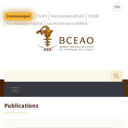
Skip
EN
to
main
Menu
Communiqué
PI-SPI
Recrutements BCEAO
COFEB
Top
content
Prix Abdoulaye FADIGA
Les FinTech dans l'UEMOA
Publications