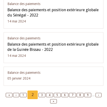
Balance des paiements
Balance des paiements et position extérieure globale
du Sénégal - 2022
14 mai 2024
Balance des paiements
Balance des paiements et position extérieure globale
de la Guinée Bissau - 2022
14 mai 2024
Balance des paiements
05 janvier 2024
Pagination
Current
2
First
«
Previous
‹
Page
1
Page
3
Page
4
Page
5
Page
6
Page
7
Page
8
Page
9
…
Next
›
page
page
page
page
Last
»
page